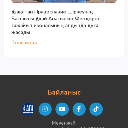
Қазақстан Православие Шіркеуінің
Басшысы Құдай Анасының Феодоров
ғажайып иконасының алдында дұға
жасады
Толығырақ
Байланыс
Мекенжай: