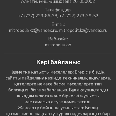
Алматы, көш. Әшімбаева 26, 050002
Телефондар:
+7 (727) 229-86-38
,
+7 (727) 273-39-52
E-mail:
mitropolia.kz@yandex.ru
,
mitropolit.kz@yandex.ru
Веб-сайт:
mitropolia.kz/
Кері байланыс
Қызметке қатысты мәселелер: Егер сіз біздің
сайтты пайдалану кезінде техникалық ақауларға,
қателерге немесе басқа мәселелерге тап
болсаңыз, бізге хабарлаңыз. Бұл ақаулықтарды
жылдам жоюға және біркелкі жұмысты
қамтамасыз етуге көмектеседі.
Жақсарту бойынша ұсыныстар: Біздің
қызметімізді жақсарту туралы идеяларыңыз бар