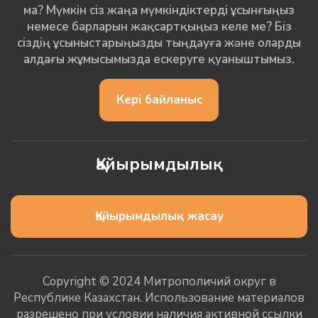
ма? Мүмкін сіз жаңа мүмкіндіктерді ұсынғыңыз
немесе барларын жақсартқыңыз келе ме? Біз
сіздің ұсыныстарыңызды тыңдауға және оларды
алдағы жұмысымызда ескеруге қуаныштымыз.
Кері байланыс
Қайырымдылық
Қайырымдылық жасау
Copyright © 2024 Митрополичий округ в
Республике Казахстан. Использование материалов
разрешено при условии наличия активной ссылки