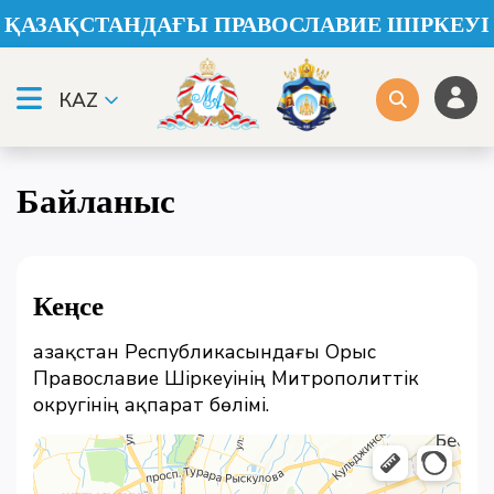
ҚАЗАҚСТАНДАҒЫ ПРАВОСЛАВИЕ ШІРКЕУІ
КАZ
Байланыс
Кеңсе
Қазақстан Республикасындағы Орыс
Православие Шіркеуінің Митрополиттік
округінің ақпарат бөлімі.