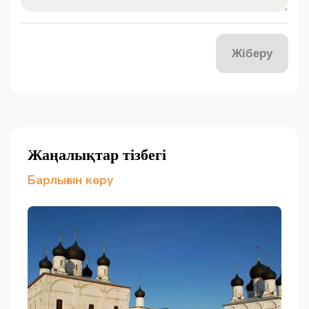
Жіберу
Жаңалықтар тізбегі
Барлығын көру