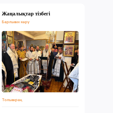
Жаңалықтар тізбегі
Барлығын көру
Толығырақ