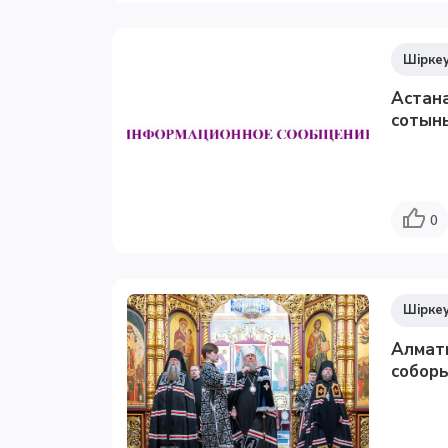
Шіркеу
Астан
сотын
0
Шіркеу
Алмат
соборы