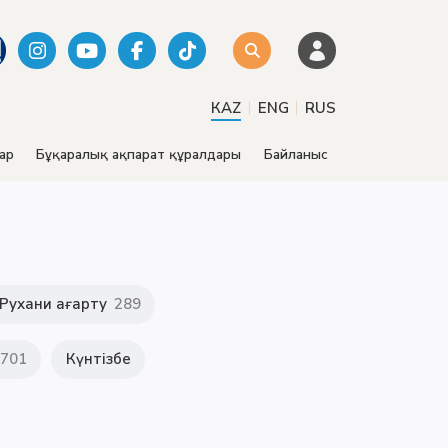
|
|
КАZ
ENG
RUS
ар
Бұқаралық ақпарат құралдары
Байланыс
Рухани ағарту
289
701
Күнтізбе