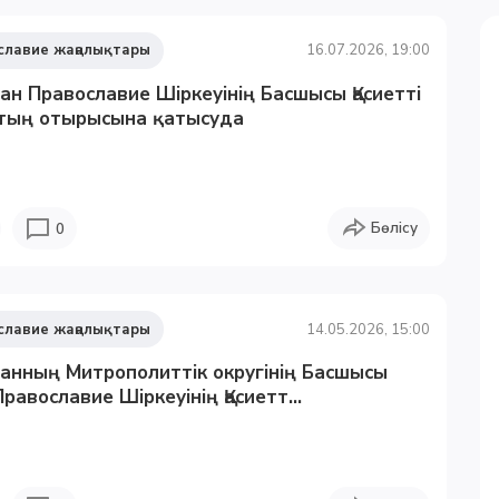
славие жаңалықтары
16.07.2026, 19:00
тан Православие Шіркеуінің Басшысы Қасиетті
тың отырысына қатысуда
Бөлісу
0
славие жаңалықтары
14.05.2026, 15:00
танның Митрополиттік округінің Басшысы
равославие Шіркеуінің Қасиетт...