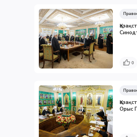
Право
Қазақс
Синод
0
Право
Қазақс
Орыс П