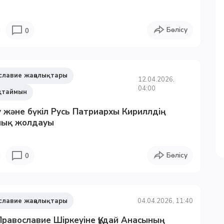
Бөлісу
0
славие жаңалықтары
12.04.2026,
04:00
қтаймын
 және бүкіл Русь Патриархы Кириллдің
лық жолдауы
Бөлісу
0
славие жаңалықтары
04.04.2026, 11:40
равославие Шіркеуіне Құдай Анасының