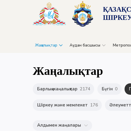
ҚАЗАҚ
ШІРКЕУ
Жаңалықтар
Аудан басшысы
Метропо
Жаңалықтар
Барлық жаңалықтар
2174
Бүгін
0
Шіркеу және мемлекет
176
Әлеуметті
Алдымен жаңалары