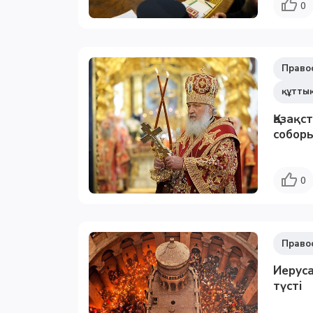
0
Право
құтты
Қазақс
соборы
0
Право
Иеруса
түсті