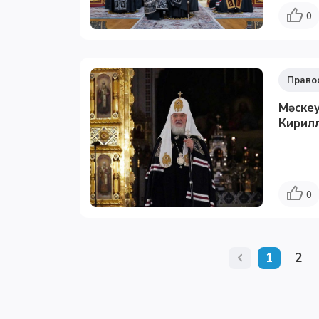
0
Право
Мәскеу
Кирилл
0
1
2