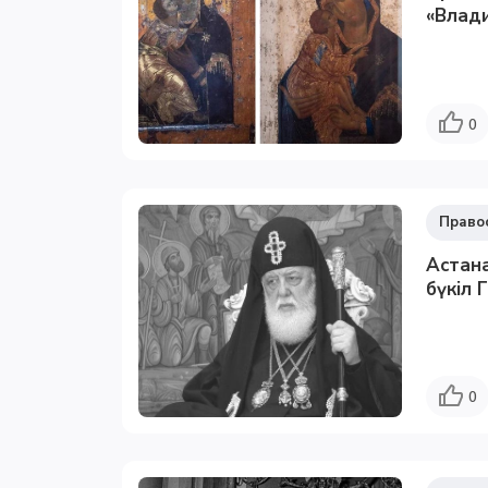
«Влади
0
Право
Астана
бүкіл 
0