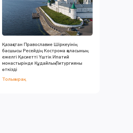
Қазақстан Православие Шіркеуінің
басшысы Ресейдің Кострома қаласының
ежелгі Қасиетті Үштік Ипатий
монастырінде Құдайлық Литургияны
өткізді
Толығырақ