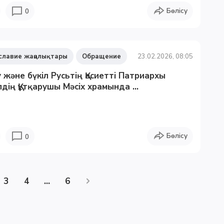
Бөлісу
0
славие жаңалықтары
Обращение
23.02.2026, 08:05
 және бүкіл Русьтің Қасиетті Патриархы
дің Құтқарушы Мәсіх храмында ...
Бөлісу
0
3
4
...
6