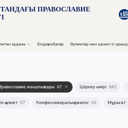
СТАНДАҒЫ ПРАВОСЛАВИЕ
І
литен ауданы
Біздің жобалар
Әулиелер мен қасиетті орынд
Православие жаңалықтары
67
Шіркеу өмірі
842
к қызмет
57
Конфессияаралық диалог
42
Мұрағат