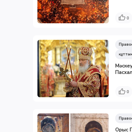
0
Право
құтты
Мәскеу
Пасха
0
Право
Орыс П