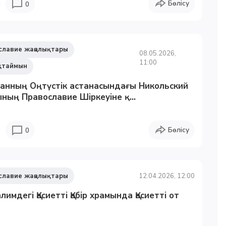
Бөлісу
0
славие жаңалықтары
08.05.2026,
11:00
қтаймын
танның Оңтүстік астанасындағы Никольский
ның Православие Шіркеуіне қ...
Бөлісу
0
славие жаңалықтары
12.04.2026, 12:00
лимдегі Қасиетті Қабір храмында Қасиетті от