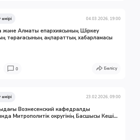
 өмірі
04.03.2026, 19:00
а және Алматы епархиясының Шіркеу
ың төрағасының ақпараттық хабарламасы
Бөлісу
0
 өмірі
23.02.2026, 09:00
ыдағы Вознесенский кафедралды
нда Митрополитік округінің Басшысы Кеші...