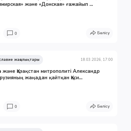
мирская» және «Донская» ғажайып ...
Бөлісу
0
славие жаңалықтары
18.03.2026, 17:00
 және Қазақстан митрополиті Александр
Грузияның жаңадан қайтқан Қаси...
Бөлісу
0