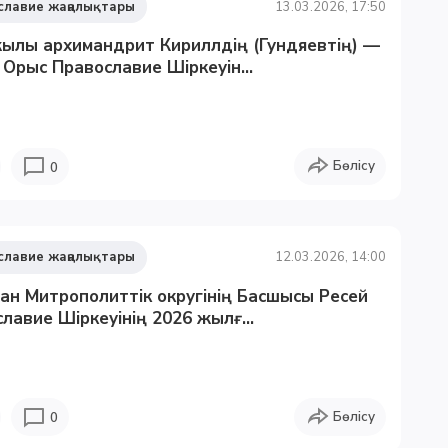
славие жаңалықтары
13.03.2026, 17:50
ылы архимандрит Кириллдің (Гундяевтің) —
і Орыс Православие Шіркеуін...
Бөлісу
0
славие жаңалықтары
12.03.2026, 14:00
тан Митрополиттік округінің Басшысы Ресей
лавие Шіркеуінің 2026 жылғ...
Бөлісу
0