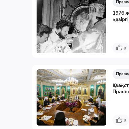
Право
1976 ж
қазірг
0
Право
Қазақс
Правос
0