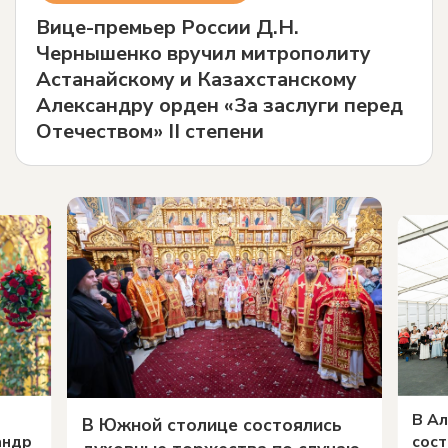
Вице-премьер России Д.Н.
Чернышенко вручил митрополиту
Астанайскому и Казахстанскому
Александру орден «За заслуги перед
Отечеством» II степени
й
В Ал
В Южной столице состоялись
андр
сост