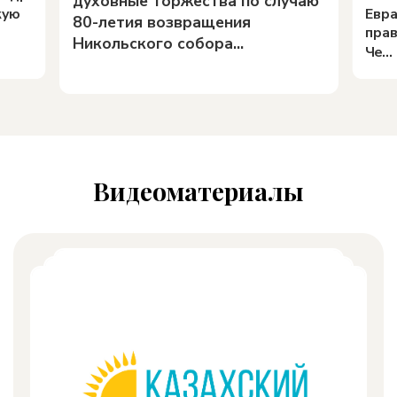
духовные торжества по случаю
кую
Евра
80-летия возвращения
прав
Никольского собора...
Че...
Видеоматериалы