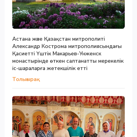
Астана және Қазақстан митрополиті
Александр Кострома митрополиясындағы
Қасиетті Үштік Макарьев-Унженск
монастырінде өткен салтанатты мерекелік
іс-шараларға жетекшілік етті
Толығырақ