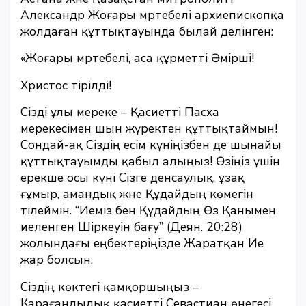
Александр Жоғары мәртебелі архиепископқа
жолдаған құттықтауында былай делінген:
«Жоғары мәртебелі, аса құрметті Әмірші!
Христос тірілді!
Сізді ұлы мереке – Қасиетті Пасха
мерекесімен шын жүректен құттықтаймын!
Сондай-ақ Сіздің есім күніңізбен де шынайы
құттықтауымды қабыл алыңыз! Өзіңіз үшін
ерекше осы күні Сізге денсаулық, ұзақ
ғұмыр, амандық және Құдайдың көмегін
тілеймін. “Иеміз бен Құдайдың Өз Қанымен
иеленген Шіркеуін бағу” (Деян. 20:28)
жолындағы еңбектеріңізде Жаратқан Ие
жар болсын.
Сіздің көктегі қамқоршыңыз –
Карағандылық қасиетті Севастиан өнегесі