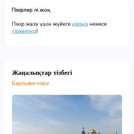
Пікірлер әлі жоқ
Пікір жазу үшін жүйеге
кіріңіз
немесе
тіркеліңіз
!
Жаңалықтар тізбегі
Барлығын көру