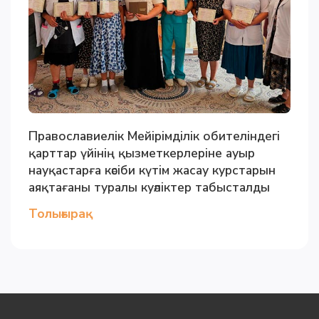
Православиелік Мейірімділік обителіндегі
қарттар үйінің қызметкерлеріне ауыр
науқастарға кәсіби күтім жасау курстарын
аяқтағаны туралы куәліктер табысталды
Толығырақ