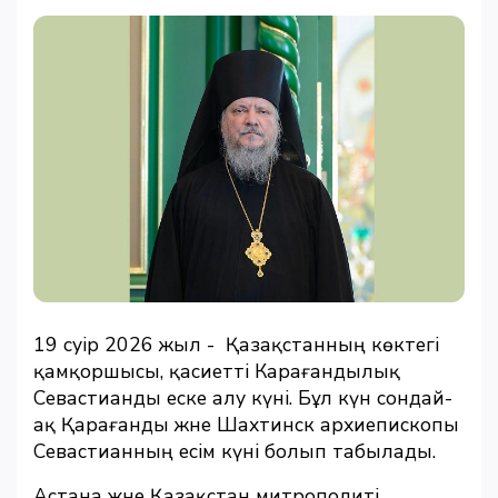
19 сәуір 2026 жыл - Қазақстанның көктегі
қамқоршысы, қасиетті Карағандылық
Севастианды еске алу күні. Бұл күн сондай-
ақ Қарағанды және Шахтинск архиепископы
Севастианның есім күні болып табылады.
Астана және Қазақстан митрополиті