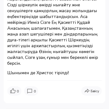
Сізді шіркеулік өмірді нығайту және
сенушілерге қамқорлық жасау жолындағы
еңбектеріңізде шабыттандырсын. Аса
мейірімді Иеміз Сізге Ең Қасиетті Құдай
Анасының шапағатымен, Қазақстанның
жаңа азап шегушілері мен діндарларының
дұға-тілегі арқылы Қасиетті Шіркеудің
игілігі үшін архипастырлық қызметіңізді
жалғастыруда Өзінің нығайтушы көмегін
сыйлап, Сізге ұзақ ғұмыр мен берекелі өмір
берсін.
Шынымен де Христос тірілді!
Бөлісу
0
0