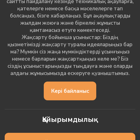
сайтты пайдалану кезінде техникалық ақауларға,
қателерге немесе басқа мәселелерге тап
болсаңыз, бізге хабарлаңыз. Бұл ақаулықтарды
жылдам жоюға және біркелкі жұмысты
қамтамасыз етуге көмектеседі.
Жақсарту бойынша ұсыныстар: Біздің
қызметімізді жақсарту туралы идеяларыңыз бар
ма? Мүмкін сіз жаңа мүмкіндіктерді ұсынғыңыз
немесе барларын жақсартқыңыз келе ме? Біз
сіздің ұсыныстарыңызды тыңдауға және оларды
алдағы жұмысымызда ескеруге қуаныштымыз.
Кері байланыс
Қайырымдылық