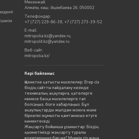
Мекенжай:
Алматы, көш. Әшімбаева 26, 050002
зиденті
Телефондар:
асшысы
+7 (727) 229-86-38
,
+7 (727) 273-39-52
E-mail:
mitropolia.kz@yandex.ru
,
mitropolit.kz@yandex.ru
Веб-сайт:
mitropolia.kz/
Кері байланыс
Қызметке қатысты мәселелер: Егер сіз
біздің сайтты пайдалану кезінде
техникалық ақауларға, қателерге
немесе басқа мәселелерге тап
болсаңыз, бізге хабарлаңыз. Бұл
ақаулықтарды жылдам жоюға және
біркелкі жұмысты қамтамасыз етуге
көмектеседі.
Жақсарту бойынша ұсыныстар: Біздің
қызметімізді жақсарту туралы
идеяларыңыз бар ма? Мүмкін сіз жаңа