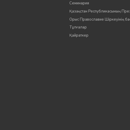
Семинария
Қазақстан Республикасының Пре
Орыс Православие Шіркеуінің б
Тұлғалар
Қайраткер