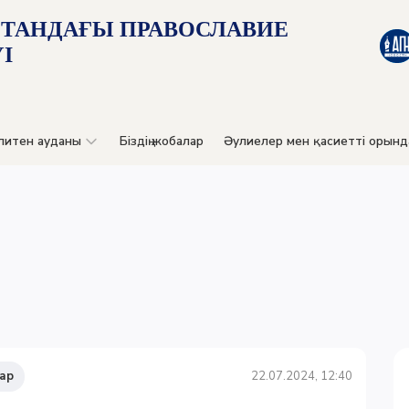
СТАНДАҒЫ ПРАВОСЛАВИЕ
І
литен ауданы
Біздің жобалар
Әулиелер мен қасиетті орынд
ар
22.07.2024, 12:40