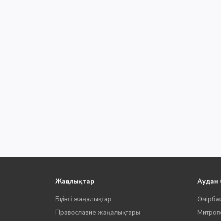
Жаңалықтар
Аудан
Бүгінгі жаңалықтар
Өмірба
Православие жаңалықтары
Митропо