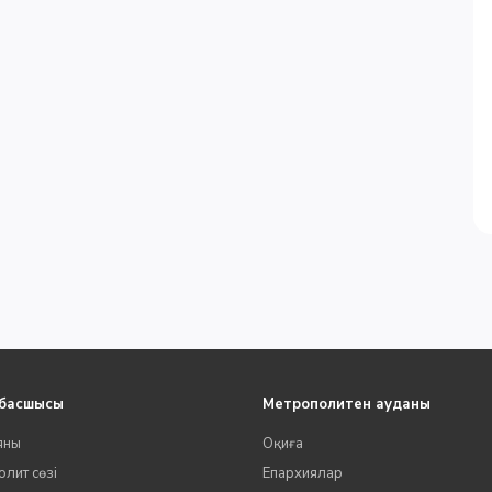
 басшысы
Метрополитен ауданы
яны
Оқиға
лит сөзі
Епархиялар