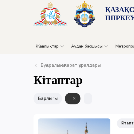
ҚАЗАҚ
ШІРКЕУ
Жаңалықтар
Аудан басшысы
Метропо
Бұқаралық ақпарат құралдары
Кітаптар
Барлығы
Кітапт