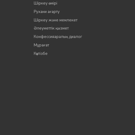
Шіркеу өмірі
Рухани ағарту
Шіркеу және мемлекет
Әлеуметтік қызмет
Конфессияаралық диалог
Мұрағат
Күнтізбе