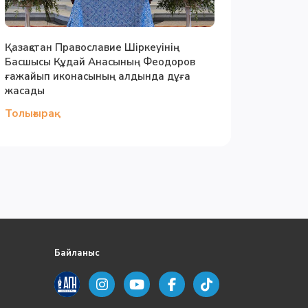
Қазақстан Православие Шіркеуінің
Басшысы Құдай Анасының Феодоров
ғажайып иконасының алдында дұға
жасады
Толығырақ
Байланыс