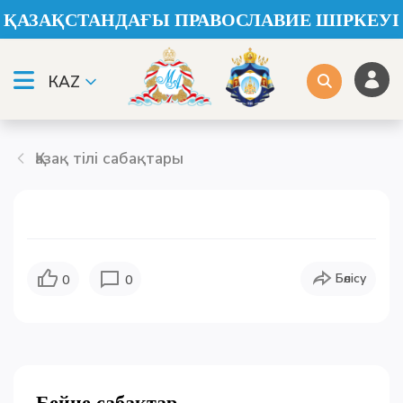
ҚАЗАҚСТАНДАҒЫ ПРАВОСЛАВИЕ ШІРКЕУІ
КАZ
Қазақ тілі сабақтары
Бөлісу
0
0
Бейне сабақтар