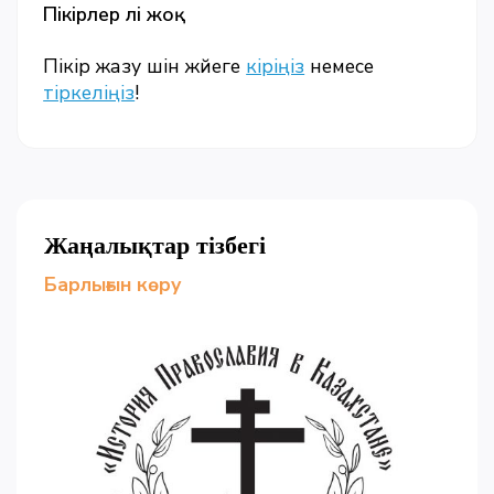
Пікірлер әлі жоқ
Пікір жазу үшін жүйеге
кіріңіз
немесе
тіркеліңіз
!
Жаңалықтар тізбегі
Барлығын көру