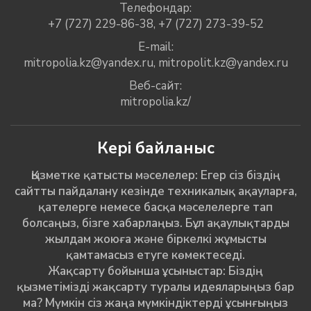
Телефондар:
+7 (727) 229-86-38
,
+7 (727) 273-39-52
E-mail:
mitropolia.kz@yandex.ru
,
mitropolit.kz@yandex.ru
Веб-сайт:
mitropolia.kz/
Кері байланыс
Қызметке қатысты мәселелер: Егер сіз біздің
сайтты пайдалану кезінде техникалық ақауларға,
қателерге немесе басқа мәселелерге тап
болсаңыз, бізге хабарлаңыз. Бұл ақаулықтарды
жылдам жоюға және біркелкі жұмысты
қамтамасыз етуге көмектеседі.
Жақсарту бойынша ұсыныстар: Біздің
қызметімізді жақсарту туралы идеяларыңыз бар
ма? Мүмкін сіз жаңа мүмкіндіктерді ұсынғыңыз