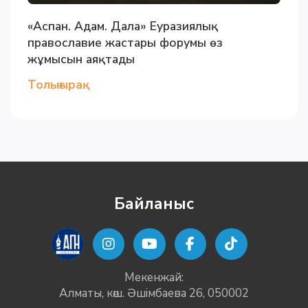
«Аспан. Адам. Дала» Еуразиялық
православие жастары форумы өз
жұмысын аяқтады
Толығырақ
Байланыс
Мекенжай:
Алматы, көш. Әшімбаева 26, 050002