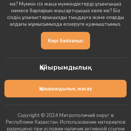
ма? Мүмкін сіз жаңа мүмкіндіктерді ұсынғыңыз
немесе барларын жақсартқыңыз келе ме? Біз
сіздің ұсыныстарыңызды тыңдауға және оларды
алдағы жұмысымызда ескеруге қуаныштымыз.
Кері байланыс
Қайырымдылық
Қайырымдылық жасау
Copyright © 2024 Митрополичий округ в
Республике Казахстан. Использование материалов
разрешено при условии наличия активной ссылки