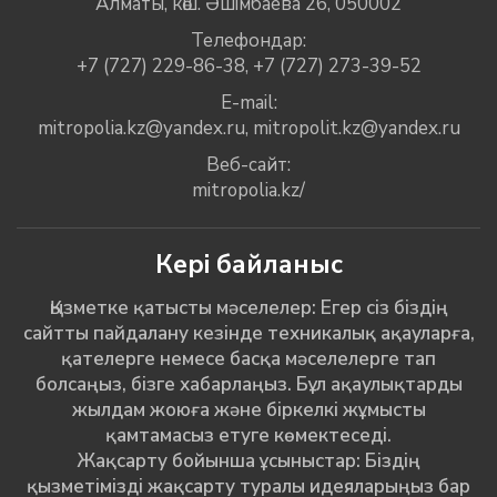
Алматы, көш. Әшімбаева 26, 050002
Телефондар:
+7 (727) 229-86-38
,
+7 (727) 273-39-52
E-mail:
mitropolia.kz@yandex.ru
,
mitropolit.kz@yandex.ru
Веб-сайт:
mitropolia.kz/
Кері байланыс
Қызметке қатысты мәселелер: Егер сіз біздің
сайтты пайдалану кезінде техникалық ақауларға,
қателерге немесе басқа мәселелерге тап
болсаңыз, бізге хабарлаңыз. Бұл ақаулықтарды
жылдам жоюға және біркелкі жұмысты
қамтамасыз етуге көмектеседі.
Жақсарту бойынша ұсыныстар: Біздің
қызметімізді жақсарту туралы идеяларыңыз бар