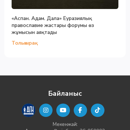
«Аспан. Адам. Дала» Еуразиялық
православие жастары форумы өз
жұмысын аяқтады
Толығырақ
Байланыс
Мекенжай: