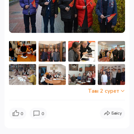
Тағы 2 сурет
Бөлісу
0
0