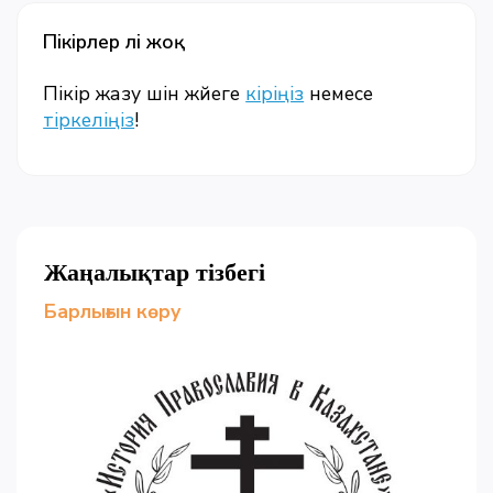
Пікірлер әлі жоқ
Пікір жазу үшін жүйеге
кіріңіз
немесе
тіркеліңіз
!
Жаңалықтар тізбегі
Барлығын көру