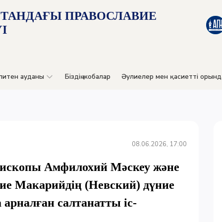
СТАНДАҒЫ ПРАВОСЛАВИЕ
І
литен ауданы
Біздің жобалар
Әулиелер мен қасиетті орынд
08.06.2026, 17:00
пископы Амфилохий Мәскеу және
лие Макарийдің (Невский) дүние
арналған салтанатты іс-