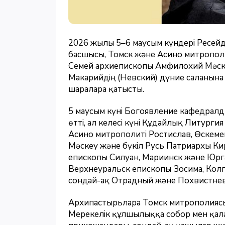
2026 жылғы 5–6 маусым күндері Ресей
басшысы, Томск және Асино митропол
Семей архиепископы Амфилохий Мәске
Макарийдің (Невский) дүние салғанына 
шараларға қатысты.
5 маусым күні Богоявление кафедрал
өтті, ал келесі күні Құдайлық Литурги
Асино митрополиті Ростислав, Өскем
Мәскеу және бүкіл Русь Патриархы К
епископы Силуан, Мариинск және Юрг
Верхнеуральск епископы Зосима, Кол
сондай-ақ Отрадный және Похвистнев
Архипастырьларға Томск митрополиясы
Мерекелік құлшылыққа собор мен қал