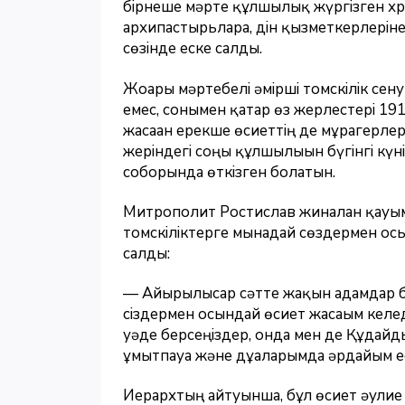
бірнеше мәрте құлшылық жүргізген хр
архипастырьларға, дін қызметкерлеріне
сөзінде еске салды.
Жоғары мәртебелі әмірші томскілік се
емес, сонымен қатар өз жерлестері 
жасаған ерекше өсиеттің де мұрагерлері
жеріндегі соңғы құлшылығын бүгінгі к
соборында өткізген болатын.
Митрополит Ростислав жиналған қауымғ
томскіліктерге мынадай сөздермен осы
салды:
— Айырылысар сәтте жақын адамдар бір
сіздермен осындай өсиет жасағым келеді
уәде берсеңіздер, онда мен де Құдай
ұмытпауға және дұғаларымда әрдайым ес
Иерархтың айтуынша, бұл өсиет әулие 