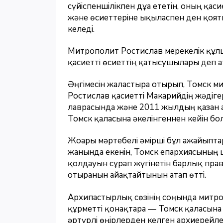
сүйіспеншілікпен дұға ететін, оның қа
және өсиеттеріне ықыласпен ден қоятын
келеді.
Митрополит Ростислав мерекелік құ
қасиетті өсиеттің қатысушылары деп а
Әңгімесін жалғастыра отырып, Томск
Ростислав қасиетті Макарийдің жәдіге
лаврасында және 2011 жылдың қазан а
Томск қаласына әкелінгеннен кейін бол
Жоғары мәртебелі әмірші бұл ғажайыпт
жанында екенін, Томск епархиясының ш
қолдауын сұрап жүгінетін барлық пра
отырғанын айғақтайтынын атап өтті.
Архипастырлық сөзінің соңында митро
құрметті қонақтарға — Томск қаласына
әртүрлі өңірлерден келген архиерейлерг