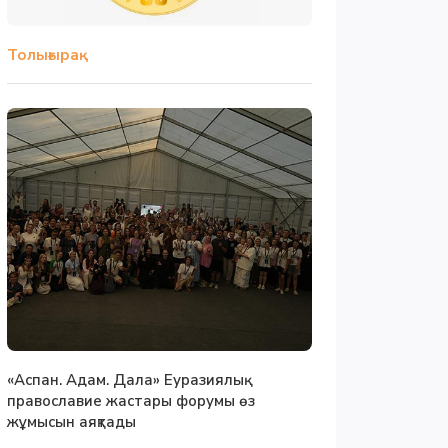
Толығырақ
«Аспан. Адам. Дала» Еуразиялық
православие жастары форумы өз
жұмысын аяқтады