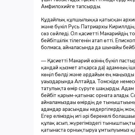
Амфилохийге тапсырды.
Құдайлық құлшылыққа қатысқан архип
және бүкіл Русь Патриархы Кириллдің
сөз сөйледі. Ол қасиетті Макарийдің то
бейбітшілік тілегенін атап өтті. Епи
болмаса, айналасында да шынайы бейбі
— Қасиетті Макарий өзінің бүкіл паст
қандай қызмет атқарса да) адамның іш
көңіл бөлді және әрдайым ең маңызды 
уағыздарында Алтайда, Томскіде неме
татулықта өмір сүруге шақырды. Адам 
бейбіт қарым-қатынас орната алады. 
айналамыздағы өмірдің де тыныштығыны
адамдар арасындағы кедергілердің жоқт
Егер еліміздің игі әрі берекелі болашағ
құлақ асып, жүрегіміздегі тыныштықт
қатынаста орнықтыруға ұмтылуымыз қаж