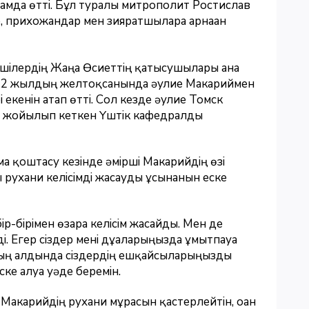
амда өтті. Бұл туралы митрополит Ростислав
, прихожандар мен зияратшыларға арнаған
нушілердің Жаңа Өсиеттің қатысушылары ғана
1912 жылдың желтоқсанында әулие Макариймен
 екенін атап өтті. Сол кезде әулие Томск
үні жойылып кеткен Үштік кафедралды
а қоштасу кезінде әмірші Макарийдің өзі
 рухани келісімді жасауды ұсынғанын еске
-бірімен өзара келісім жасайды. Мен де
. Егер сіздер мені дұғаларыңызда ұмытпауға
дың алдында сіздердің ешқайсыларыңызды
ке алуға уәде беремін.
Макарийдің рухани мұрасын қастерлейтін, оған