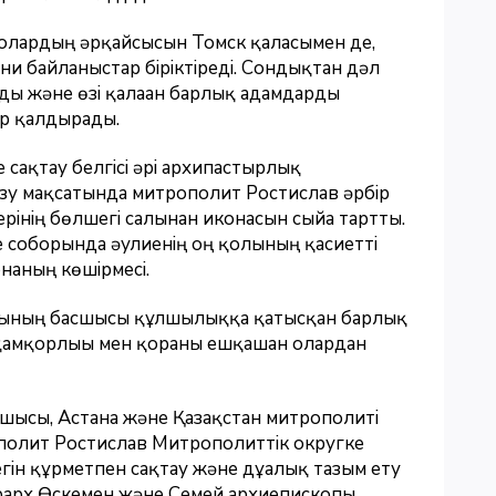
, олардың әрқайсысын Томск қаласымен де,
ни байланыстар біріктіреді. Сондықтан дәл
ды және өзі қалаған барлық адамдарды
ер қалдырады.
сақтау белгісі әрі архипастырлық
зу мақсатында митрополит Ростислав әрбір
рінің бөлшегі салынған иконасын сыйға тартты.
 соборында әулиенің оң қолының қасиетті
онаның көшірмесі.
ының басшысы құлшылыққа қатысқан барлық
 қамқорлығы мен қорғаны ешқашан олардан
сшысы, Астана және Қазақстан митрополиті
полит Ростислав Митрополиттік округке
гін құрметпен сақтау және дұғалық тағзым ету
иерарх Өскемен және Семей архиепископы