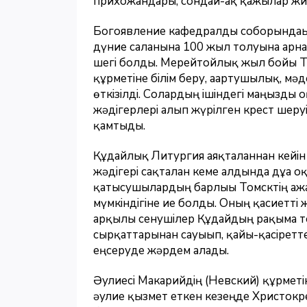
прихожандары, сондай-ақ қажылар жи
Богоявление кафедралды соборындағы
дүние салғанына 100 жыл толуына арн
шегі болды. Мерейтойлық жыл бойы Т
құрметіне білім беру, ағартушылық, мәд
өткізілді. Солардың ішіндегі маңызды 
жәдігерлері алып жүрілген крест шеруі
қамтыды.
Құдайлық Литургия аяқталғаннан кейін
жәдігері сақталған кеме алдында дұға
қатысушылардың барлығы Томсктің ғаж
мүмкіндігіне ие болды. Оның қасиетті ж
арқылы сенушілер Құдайдың рақымға т
сырқаттарынан сауығып, қайғы-қасіретт
еңсеруде жәрдем алады.
Әулиесі Макарийдің (Невский) құрметін
әулие қызмет еткен кезеңде Христокр