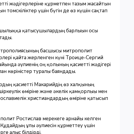
сиетті жәдігерлеріне құрметпен тағзым жасайтын
 томскіліктер үшін бүгін де өз күшін сақтап
лшылыққа қатысушылардың барлығын осы
тады.
 митрополиясының басшысы митрополит
рлері қайта жерленген күні Троице-Сергий
йында әулиенің оң қолының қасиетті жәдігері
ған көріністер туралы баяндады.
ардың қасиетті Макарийдің өз халқының
іркеулік өміріне және әкелік қамқорлығы мен
вославиелік христиандардың өміріне қатысып
полит Ростислав мерекеге арнайы келген
 Құдайдың ұлы әулиесін құрметтеу үшін
е алғыс білдірді.