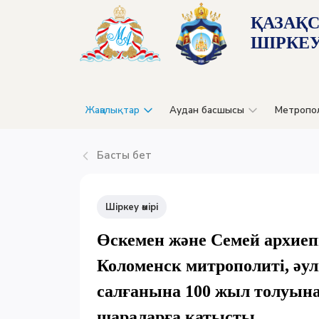
ҚАЗАҚ
ШІРКЕУ
Жаңалықтар
Аудан басшысы
Метропо
Басты бет
Шіркеу өмірі
Өскемен және Семей архие
Коломенск митрополиті, әу
салғанына 100 жыл толуына 
шараларға қатысты