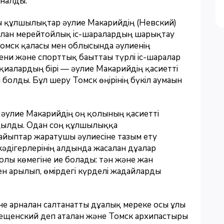
налды.
 құлшылықтар әулие Макарийдің (Невский)
алған мерейтойлық іс-шаралардың шарықтау
омск қаласы мен облысында әулиенің
ени және спорттық бағыттағы түрлі іс-шаралар
оқиғалардың бірі — әулие Макарийдің қасиетті
 болды. Бұл шеру Томск өңірінің бүкіл аумағын
 әулие Макарийдің оң қолының қасиетті
 оқылды. Одан соң құлшылыққа
айыптар жаратушы әулиесіне тағзым ету
әдігерлерінің алдында жасалған дұғалар
олы көмегіне ие болады: тән және жан
ен арылып, өмірдегі күрделі жағдайларды
е арналған салтанатты дұғалық мереке осы ұлы
ещенский деп аталған және Томск архипастыры