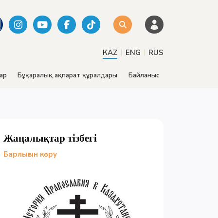
|
|
КАZ
ENG
RUS
ар
Бұқаралық ақпарат құралдары
Байланыс
Жаңалықтар тізбегі
Барлығын көру