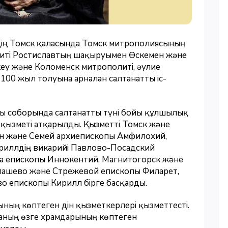
дің Томск қаласында Томск митрополиясының
иті Ростиславтың шақыруымен Өскемен және
у және Коломенск митрополиті, әулие
100 жыл толуына арналған салтанатты іс-
ды соборында салтанатты түні бойы құлшылық
я қызметі атқарылды. Қызметті Томск және
ен және Семей архиепископы Амфилохий,
ириллдің викарийі Павлово-Посадский
а епископы Иннокентий, Магнитогорск және
пашево және Стрежевой епископы Филарет,
о епископы Кирилл бірге басқарды.
ның көптеген дін қызметкерлері қызметтесті.
аның өзге храмдарының көптеген