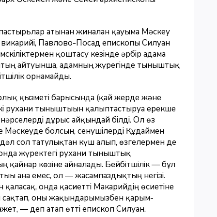
астырьлар атынан жиналған қауымға Мәскеу
 викарийі, Павлово-Посад епископы Силуан
мскіліктермен қоштасу кезінде әрбір адамға
скоптың айтуынша, адамның жүрегінде тыныштық
тшілік орнамайды.
ырлық қызметі барысында (қай жерде және
кі рухани тыныштығын қалыптастыруға ерекше
нәрселерді дұрыс айқындай білді. Ол өз
се Мәскеуде болсын, сенушілерді Құдаймен
дәл сол татулықтан күш алып, өзгелермен де
Сонда жүректегі рухани тыныштық
ң қайнар көзіне айналады. Бейбітшілік — бұл
ығы ғана емес, ол — жасампаздықтың негізі.
ын қаласақ, онда қасиетті Макарийдің өсиетіне
ы сақтап, оны жақындарымызбен қарым-
ет, — деп атап өтті епископ Силуан.