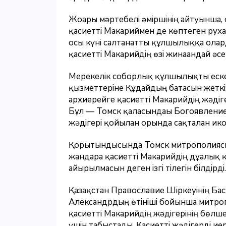
Жоғары мәртебелі әміршінің айтуынша
қасиетті Макариймен де көптеген руха
осы күні салтанатты құлшылыққа олар
қасиетті Макарийдің өзі жинағандай әс
Мерекелік соборлық құлшылықты еске 
қызметтеріне Құдайдың батасын жеткі
архиерейге қасиетті Макарийдің жәдіге
Бұл — Томск қаласындағы Богоявление
жәдігері қойылған орында сақталған ик
Қорытындысында Томск митрополияс
жандарға қасиетті Макарийдің дұғалық
айырылмасын деген ізгі тілегін білдірді.
Қазақстан Православие Шіркеуінің Ба
Александрдың өтініші бойынша митро
қасиетті Макарийдің жәдігерінің бөлше
үшін табыстады. Қасиетті жәдігерді 