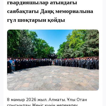
гвардияшылар атындағы
саябақтағы Даңқ мемориалына
гүл шоқтарын қойды
8 мамыр 2026 жыл. Алматы. Ұлы Отан
соғысындағы Жеңіс күнін мерекелеу