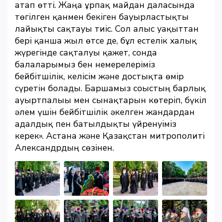
атап өтті. Жаңа ұрпақ майдан даласында
төгілген қанмен бекіген бауырластықты
лайықты сақтауы тиіс. Сол алыс уақыттан
бері қанша жыл өтсе де, бұл естелік халық
жүрегінде сақталуы қажет, сонда
балаларымыз бен немерелеріміз
бейбітшілік, келісім және достықта өмір
сүретін болады. Баршамыз соғыстың барлық
ауыртпалығы мен сынақтарын көтеріп, бүкіл
әлем үшін бейбітшілік әкелген жандардан
адалдық пен батылдықты үйренуіміз
керек». Астана және Қазақстан митрополиті
Александрдың сөзінен.