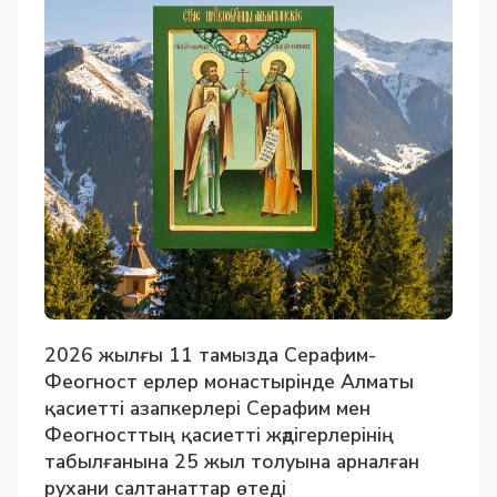
2026 жылғы 11 тамызда Серафим-
Феогност ерлер монастырінде Алматы
қасиетті азапкерлері Серафим мен
Феогносттың қасиетті жәдігерлерінің
табылғанына 25 жыл толуына арналған
рухани салтанаттар өтеді