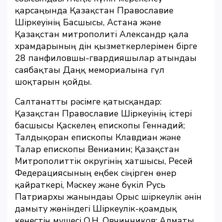
қарсаңында Қазақстан Православие
Шіркеуінің Басшысы, Астана және
Қазақстан митрополиті Александр қала
храмдарының дін қызметкерлерімен бірге
28 панфиловшы-гвардияшылар атындағы
саябақтағы Даңқ мемориалына гүл
шоқтарын қойды.
Салтанатты рәсімге қатысқандар:
Қазақстан Православие Шіркеуінің істері
басшысы Қаскелең епископы Геннадий;
Талдықорған епископы Клавдиан және
Талғар епископы Вениамин; Қазақстан
Митрополиттік округінің хатшысы, Ресей
Федерациясының еңбек сіңірген өнер
қайраткері, Мәскеу және бүкіл Русь
Патриархы жанындағы Орыс шіркеулік әнін
дамыту жөніндегі Шіркеулік-қоғамдық
кеңестің мүшесі О.Н. Овчинников; Алматы