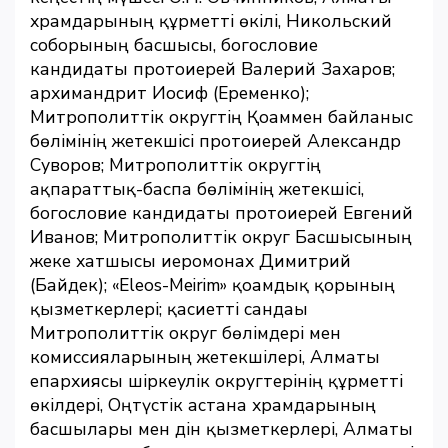
храмдарының құрметті өкілі, Никольский
соборының басшысы, богословие
кандидаты протоиерей Валерий Захаров;
архимандрит Иосиф (Еременко);
Митрополиттік округтің Қоғаммен байланыс
бөлімінің жетекшісі протоиерей Александр
Суворов; Митрополиттік округтің
ақпараттық-баспа бөлімінің жетекшісі,
богословие кандидаты протоиерей Евгений
Иванов; Митрополиттік округ Басшысының
жеке хатшысы иеромонах Димитрий
(Байдек); «Eleos-Meirim» қоғамдық қорының
қызметкерлері; қасиетті сандағы
Митрополиттік округ бөлімдері мен
комиссияларының жетекшілері, Алматы
епархиясы шіркеулік округтерінің құрметті
өкілдері, Оңтүстік астана храмдарының
басшылары мен дін қызметкерлері, Алматы