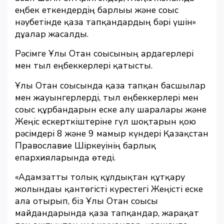
еңбек еткендердің барлығы және соғыс
нәубетінде қаза тапқандардың бәрі үшін»
дұғалар жасалды.
Рәсімге Ұлы Отан соғысының ардагерлері
мен тыл еңбеккерлері қатысты.
Ұлы Отан соғысында қаза тапқан басшылар
мен жауынгерлерді, тыл еңбеккерлері мен
соғыс құрбандарын еске алу шаралары және
Жеңіс ескерткіштеріне гүл шоқтарын қою
рәсімдері 8 және 9 мамыр күндері Қазақстан
Православие Шіркеуінің барлық
епархияларында өтеді.
«Адамзатты толық құлдықтан құтқару
жолындағы қантөгісті күрестегі Жеңісті еске
ала отырып, біз Ұлы Отан соғысы
майдандарында қаза тапқандар, жарақат