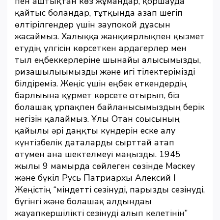
пен аштықтан көз жұмғандар, қоршауда
қайтыс болғандар, тұтқында азап шегіп
өлтірілгендер үшін заупокой дұғасын
жасаймыз. Халыққа жанқиярлықпен қызмет
етудің үлгісін көрсеткен ардагерлер мен
тыл еңбеккерлеріне шынайы алғысымызды,
ризашылығымызды және игі тілектерімізді
білдіреміз. Жеңіс үшін еңбек еткендердің
барлығына құрмет көрсете отырып, біз
болашақ ұрпақпен байланысымыздың берік
негізін қалаймыз. Ұлы Отан соғысының
қайғылы әрі даңқты күндерін еске алу
күнтізбелік даталарды сырттай атап
өтумен ғана шектелмеуі маңызды. 1945
жылғы 9 мамырда сөйлеген сөзінде Мәскеу
және бүкіл Русь Патриархы Алексий I
Жеңістің “міндетті сезінуді, парызды сезінуді,
бүгінгі және болашақ алдындағы
жауапкершілікті сезінуді алып келетінін”