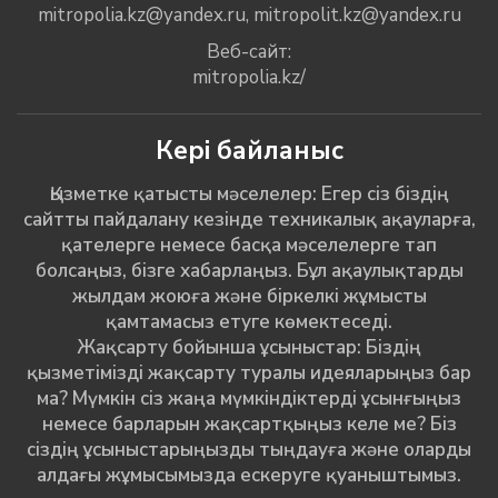
mitropolia.kz@yandex.ru
,
mitropolit.kz@yandex.ru
Веб-сайт:
mitropolia.kz/
Кері байланыс
Қызметке қатысты мәселелер: Егер сіз біздің
сайтты пайдалану кезінде техникалық ақауларға,
қателерге немесе басқа мәселелерге тап
болсаңыз, бізге хабарлаңыз. Бұл ақаулықтарды
жылдам жоюға және біркелкі жұмысты
қамтамасыз етуге көмектеседі.
Жақсарту бойынша ұсыныстар: Біздің
қызметімізді жақсарту туралы идеяларыңыз бар
ма? Мүмкін сіз жаңа мүмкіндіктерді ұсынғыңыз
немесе барларын жақсартқыңыз келе ме? Біз
сіздің ұсыныстарыңызды тыңдауға және оларды
алдағы жұмысымызда ескеруге қуаныштымыз.