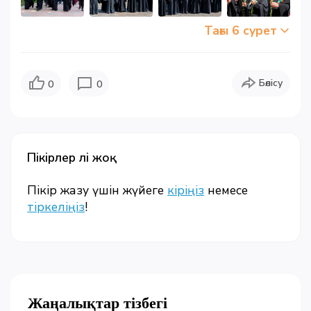
Тағы 6 сурет
Бөлісу
0
0
Пікірлер әлі жоқ
Пікір жазу үшін жүйеге
кіріңіз
немесе
тіркеліңіз
!
Жаңалықтар тізбегі