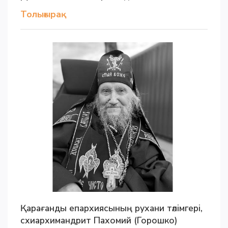
Толығырақ
Қарағанды епархиясының рухани тәлімгері,
схиархимандрит Пахомий (Горошко)