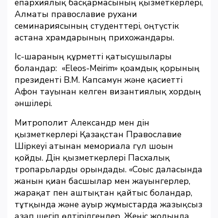
епархиялық басқармасының қызметкерлері,
Алматы православие рухани
семинариясының студенттері, оңтүстік
астана храмдарының прихожандары.
Іс-шараның құрметті қатысушылары
болғандар: «Eleos-Meirim» қоғамдық қорының
президенті В.М. Капсамун және қасиетті
Афон тауынан келген византиялық хордың
әншілері.
Митрополит Александр мен дін
қызметкерлері Қазақстан Православие
Шіркеуі атынан мемориалға гүл шоғын
қойды. Дін қызметкерлері Пасхалық
тропарьларды орындады. «Соғыс даласында
жанын қиған басшылар мен жауынгерлер,
жарақат пен аштықтан қайтыс болғандар,
тұтқында және ауыр жұмыстарда жазықсыз
азап шегіп өлтірілгендер, Жеңіс жолында