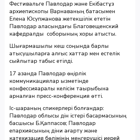
Фестивальге Павлодар және Екібастұз
архиепископы Варнаваның батасымен
Елена Юсупжанова жетекшілік ететін
Павлодар қаласындағы Благовещенский
кафедралды соборының хоры қатысты.
Шығармашылық кеш соңында барлық
қатысушыларға алғыс хаттар мен естелік
сыйлықтар табыс етілді.
17 қазанда Павлодар өңірлік
коммуникациялар қызметінде
конфессияаралық келісім тақырыбына
арналған пресс-конференция өтті.
Іс-шараның спикерлері болғандар:
Павлодар облысы дін істері басқармасының
басшысы Б.Қаппасов; Павлодар
епархиясының діни ағарту және
катехизация бөлімінің меңгерушісі иерей