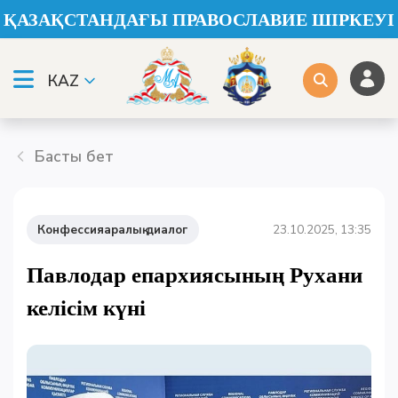
ҚАЗАҚСТАНДАҒЫ ПРАВОСЛАВИЕ ШІРКЕУІ
КАZ
Басты бет
Конфессияаралық диалог
23.10.2025, 13:35
Павлодар епархиясының Рухани
келісім күні