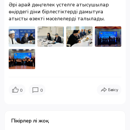
Әрі қарай дөңгелек үстелге қатысушылар
өңірдегі діни бірлестіктерді дамытуға
қатысты өзекті мәселелерді талқылады.
Бөлісу
0
0
Пікірлер әлі жоқ