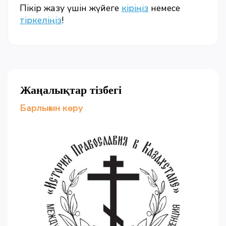
Пікір жазу үшін жүйеге
кіріңіз
немесе
тіркеліңіз
!
Жаңалықтар тізбегі
Барлығын көру