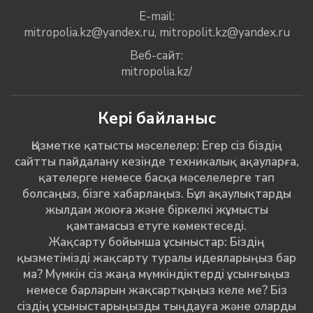
E-mail:
mitropolia.kz@yandex.ru
,
mitropolit.kz@yandex.ru
Веб-сайт:
mitropolia.kz/
Кері байланыс
Қызметке қатысты мәселелер: Егер сіз біздің
сайтты пайдалану кезінде техникалық ақауларға,
қателерге немесе басқа мәселелерге тап
болсаңыз, бізге хабарлаңыз. Бұл ақаулықтарды
жылдам жоюға және біркелкі жұмысты
қамтамасыз етуге көмектеседі.
Жақсарту бойынша ұсыныстар: Біздің
қызметімізді жақсарту туралы идеяларыңыз бар
ма? Мүмкін сіз жаңа мүмкіндіктерді ұсынғыңыз
немесе барларын жақсартқыңыз келе ме? Біз
сіздің ұсыныстарыңызды тыңдауға және оларды