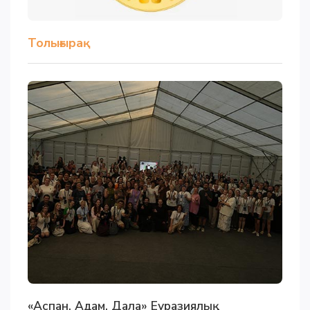
Толығырақ
«Аспан. Адам. Дала» Еуразиялық