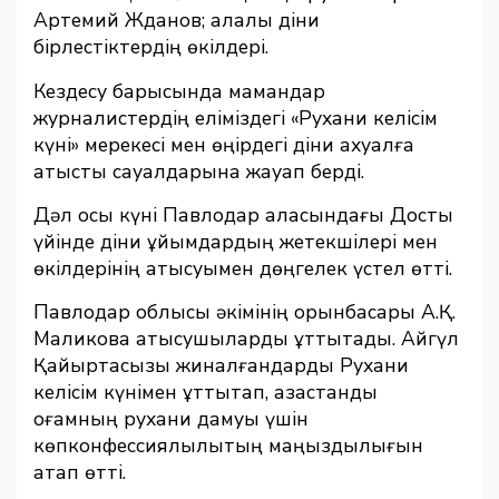
Артемий Жданов; қалалық діни
бірлестіктердің өкілдері.
Кездесу барысында мамандар
журналистердің еліміздегі «Рухани келісім
күні» мерекесі мен өңірдегі діни ахуалға
қатысты сауалдарына жауап берді.
Дәл осы күні Павлодар қаласындағы Достық
үйінде діни ұйымдардың жетекшілері мен
өкілдерінің қатысуымен дөңгелек үстел өтті.
Павлодар облысы әкімінің орынбасары А.Қ.
Маликова қатысушыларды құттықтады. Айгүл
Қайыртасқызы жиналғандарды Рухани
келісім күнімен құттықтап, қазақстандық
қоғамның рухани дамуы үшін
көпконфессиялылықтың маңыздылығын
атап өтті.