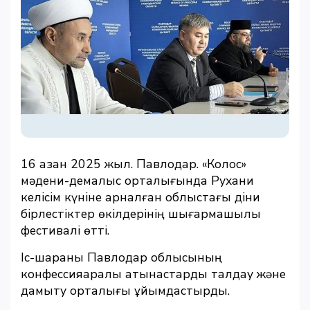
16 қазан 2025 жыл. Павлодар. «Колос»
мәдени-демалыс орталығында Рухани
келісім күніне арналған облыстағы діни
бірлестіктер өкілдерінің шығармашылық
фестивалі өтті.
Іс-шараны Павлодар облысының
конфессияаралық қатынастарды талдау және
дамыту орталығы ұйымдастырды.