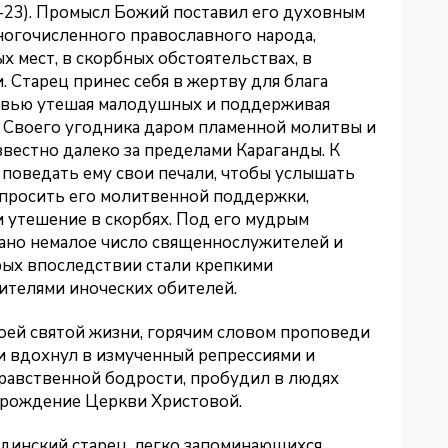
22-23). Промысл Божий поставил его духовным
ногочисленного православного народа,
ых мест, в скорбных обстоятельствах, в
 Старец принес себя в жертву для блага
овью утешая малодушных и поддерживая
ил Своего угодника даром пламенной молитвы и
известно далеко за пределами Караганды. К
поведать ему свои печали, чтобы услышать
попросить его молитвенной поддержки,
и утешение в скорбях. Под его мудрым
ано немалое число священнослужителей и
ых впоследствии стали крепкими
ителями иноческих обителей.
ей святой жизни, горячим словом проповеди
 вдохнул в измученный репрессиями и
равственной бодрости, пробудил в людях
озрождение Церкви Христовой.
динский старец, легко запоминающихся,