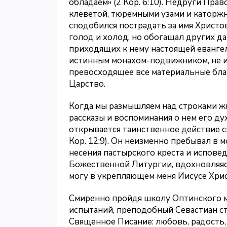
обладаем» (2 Кор. 6:10). Недруги Пра
клеветой, тюремными узами и каторжн
сподобился пострадать за имя Христо
голод и холод, но обогащал других да
приходящих к нему настоящей еванге
истинным монахом-подвижником, не им
превосходящее все материальные благ
Царство.
Когда мы размышляем над строками жи
рассказы и воспоминания о нем его ду
открывается таинственное действие 
Кор. 12:9). Он неизменно пребывал в 
несения пастырского креста и испове
Божественной Литургии, вдохновляяс
могу в укрепляющем меня Иисусе Христе
Смиренно пройдя школу Оптинского 
испытаний, преподобный Севастиан с
Священное Писание: любовь, радость, 