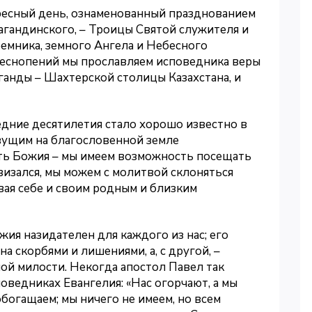
ресный день, ознаменованный празднованием
агандинского, – Троицы Святой служителя и
емника, земного Ангела и Небесного
песнопений мы прославляем исповедника веры
ганды – Шахтерской столицы Казахстана, и
дние десятилетия стало хорошо известно в
ивущим на благословенной земле
сть Божия – мы имеем возможность посещать
двизался, мы можем с молитвой склоняться
ая себе и своим родным и близким
ия назидателен для каждого из нас; его
а скорбями и лишениями, а, с другой, –
й милости. Некогда апостол Павел так
поведниках Евангелия: «Нас огорчают, а мы
обогащаем; мы ничего не имеем, но всем