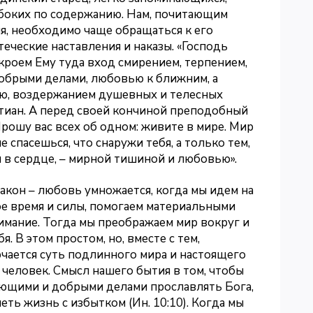
убоких по содержанию. Нам, почитающим
я, необходимо чаще обращаться к его
еческие наставления и наказы. «Господь
кроем Ему туда вход смирением, терпением,
обрыми делами, любовью к ближним, а
ою, воздержанием душевных и телесных
астиан. А перед своей кончиной преподобный
рошу вас всех об одном: живите в мире. Мир
е спасешься, что снаружи тебя, а только тем,
 в сердце, – мирной тишиной и любовью».
кон – любовь умножается, когда мы идем на
ое время и силы, помогаем материальными
имание. Тогда мы преображаем мир вокруг и
 В этом простом, но, вместе с тем,
чается суть подлинного мира и настоящего
 человек. Смысл нашего бытия в том, чтобы
ающими и добрыми делами прославлять Бога,
ть жизнь с избытком (Ин. 10:10). Когда мы