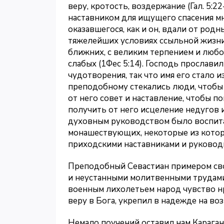
веру, кротость, воздержание (Гал. 5:
наставником для ищущего спасения м
оказавшегося, как и он, вдали от родн
тяжелейших условиях ссыльной жизни.
ближних, с великим терпением и люб
слабых (1Фес 5:14). Господь прослав
чудотворения, так что имя его стало 
преподобному стекались люди, чтобы 
от него совет и наставление, чтобы 
получить от него исцеление недугов 
духовным руководством было воспит
монашествующих, некоторые из котор
приходскими наставниками и руковод
Преподобный Севастиан примером сво
и неустанными молитвенными трудами
военным лихолетьем народ чувство н
веру в Бога, укрепил в надежде на в
Немало поучений оставил нам Караган