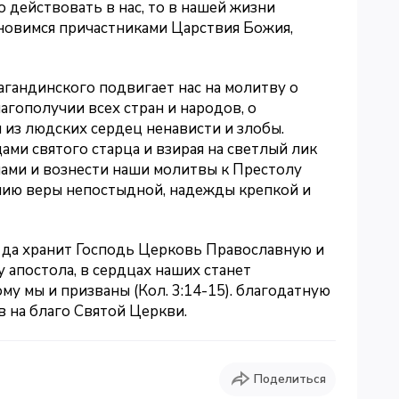
о действовать в нас, то в нашей жизни
ановимся причастниками Царствия Божия,
гандинского подвигает нас на молитву о
лагополучии всех стран и народов, о
из людских сердец ненависти и злобы.
ми святого старца и взирая на светлый лик
нами и вознести наши молитвы к Престолу
нию веры непостыдной, надежды крепкой и
да хранит Господь Церковь Православную и
у апостола, в сердцах наших станет
у мы и призваны (Кол. 3:14-15). благодатную
 на благо Святой Церкви.
Поделиться