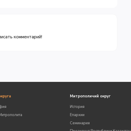
писать комментарий!
округа
Митрополичий округ
фия
История
Митрополита
Епархии
Семинария