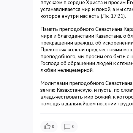
впускаем в сердце Христа и просим Ег
устанавливается мир и покой, а мы ст
которое внутри нас есть (Лк. 17:21).
Память преподобного Севастиана Кара
мире и благоденствии Казахстана, о б
прекращении вражды, об искоренении 
Преклоняя колени пред честными моща
преподобного, мы просим его быть с 
Господа об обращении людей к стяжа
любви нелицемерной.
Молитвами преподобного Севастиана 
землю Казахстанскую, и пусть, по слов
владычествовать мир Божий, к котором
помощь в дальнейшем несении трудов
0
0