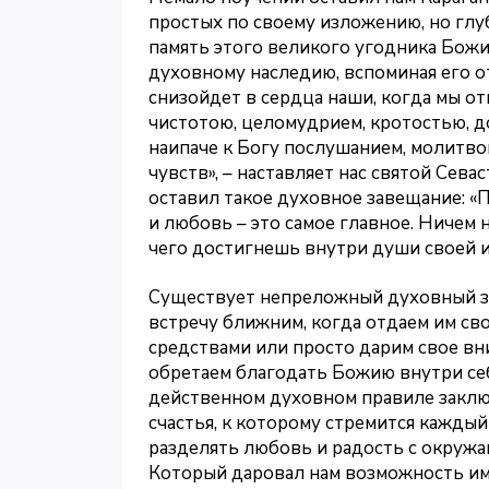
простых по своему изложению, но гл
память этого великого угодника Божи
духовному наследию, вспоминая его от
снизойдет в сердца наши, когда мы от
чистотою, целомудрием, кротостью, д
наипаче к Богу послушанием, молитв
чувств», – наставляет нас святой Сев
оставил такое духовное завещание: «П
и любовь – это самое главное. Ничем н
чего достигнешь внутри души своей и
Существует непреложный духовный за
встречу ближним, когда отдаем им св
средствами или просто дарим свое вн
обретаем благодать Божию внутри себя.
действенном духовном правиле заклю
счастья, к которому стремится каждый
разделять любовь и радость с окруж
Который даровал нам возможность име