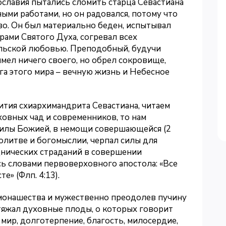
вославия пытались сломить старца Севастиана
ыми работами, но он радовался, потому что
во. Он был материально беден, испытывал
рами Святого Духа, согревал всех
льской любовью. Преподобный, будучи
ел ничего своего, но обрел сокровище,
а этого мира – вечную жизнь и Небесное
тия схиархимандрита Севастиана, читаем
ховных чад и современников, то нам
силы Божией, в немощи совершающейся (2
молитве и богомыслии, черпал силы для
днических страданий в совершении
ь словами первоверховного апостола: «Все
» (Флп. 4:13).
монашества и мужественно преодолев пучину
тяжал духовные плоды, о которых говорит
мир, долготерпение, благость, милосердие,