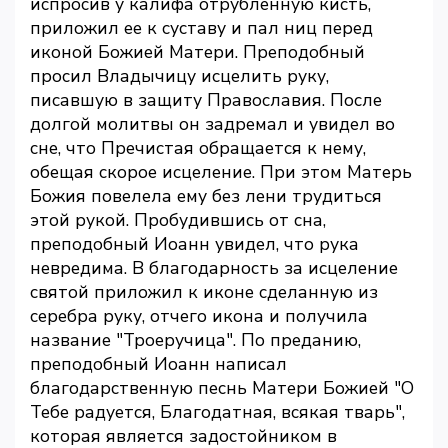
испросив у калифа отрубленную кисть,
приложил ее к суставу и пал ниц перед
иконой Божией Матери. Преподобный
просил Владычицу исцелить руку,
писавшую в защиту Православия. После
долгой молитвы он задремал и увидел во
сне, что Пречистая обращается к нему,
обещая скорое исцеление. При этом Матерь
Божия повелела ему без лени трудиться
этой рукой. Пробудившись от сна,
преподобный Иоанн увидел, что рука
невредима. В благодарность за исцеление
святой приложил к иконе сделанную из
серебра руку, отчего икона и получила
название "Троеручица". По преданию,
преподобный Иоанн написал
благодарственную песнь Матери Божией "О
Тебе радуется, Благодатная, всякая тварь",
которая является задостойником в