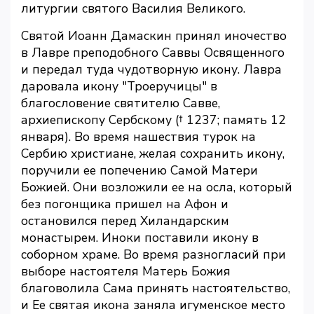
литургии святого Василия Великого.
Святой Иоанн Дамаскин принял иночество
в Лавре преподобного Саввы Освященного
и передал туда чудотворную икону. Лавра
даровала икону "Троеручицы" в
благословение святителю Савве,
архиепископу Сербскому († 1237; память 12
января). Во время нашествия турок на
Сербию христиане, желая сохранить икону,
поручили ее попечению Самой Матери
Божией. Они возложили ее на осла, который
без погонщика пришел на Афон и
остановился перед Хиландарским
монастырем. Иноки поставили икону в
соборном храме. Во время разногласий при
выборе настоятеля Матерь Божия
благоволила Сама принять настоятельство,
и Ее святая икона заняла игуменское место