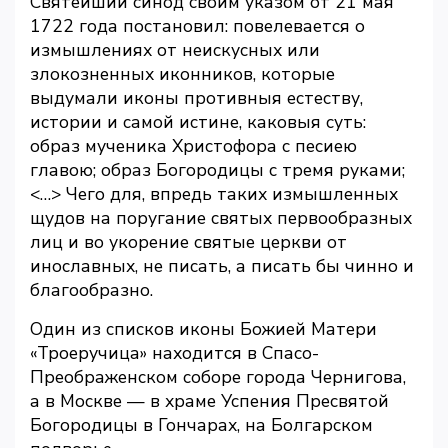
Святейший синод своим указом от 21 мая
1722 года постановил: повелевается о
измышлениях от неискусных или
злокозненных иконников, которые
выдумали иконы противныя естеству,
истории и самой истине, каковыя суть:
образ мученика Христофора с песиею
главою; образ Богородицы с тремя руками;
<…> Чего для, впредь таких измышленных
щудов на поругание святых первообразных
лиц и во укорение святые церкви от
инославных, не писать, а писать бы чинно и
благообразно.
Один из списков иконы Божией Матери
«Троеручица» находится в Спасо-
Преображенском соборе города Чернигова,
а в Москве — в храме Успения Пресвятой
Богородицы в Гончарах, на Болгарском