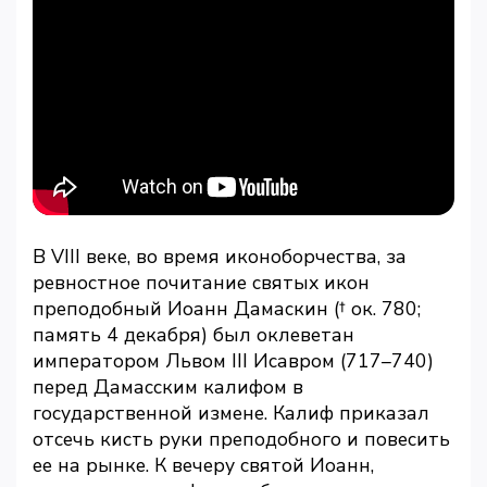
В VIII веке, во время иконоборчества, за
ревностное почитание святых икон
преподобный Иоанн Дамаскин († ок. 780;
память 4 декабря) был оклеветан
императором Львом III Исавром (717–740)
перед Дамасским калифом в
государственной измене. Калиф приказал
отсечь кисть руки преподобного и повесить
ее на рынке. К вечеру святой Иоанн,