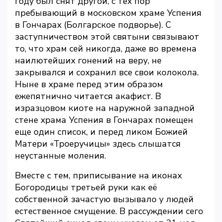
году был снят другой, с тех пор
пребывающий в московском храме Успения
в Гончарах (Болгарское подворье). С
заступничеством этой святыни связывают
то, что храм сей никогда, даже во времена
наилютейших гонений на веру, не
закрывался и сохранил все свои колокола.
Ныне в храме перед этим образом
ежепятнично читается акафист. В
изразцовом киоте на наружной западной
стене храма Успения в Гончарах помещен
еще один список, и перед ликом Божией
Матери «Троеручицы» здесь слышатся
неустанные моления.
Вместе с тем, приписывание на иконах
Богородицы третьей руки как её
собственной зачастую вызывало у людей
естественное смущение. В рассуждении сего