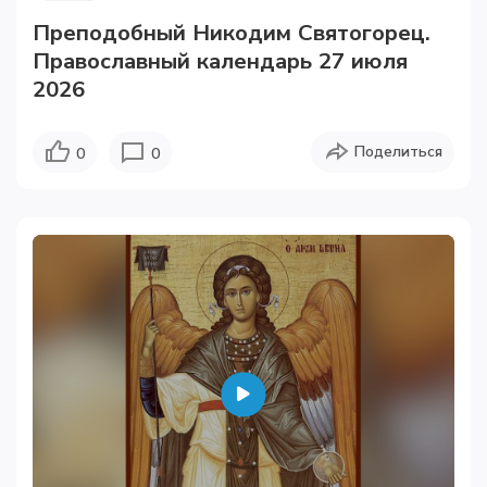
Пре­по­доб­ный Ни­ко­дим Свя­то­го­рец.
Православный календарь 27 июля
2026
Поделиться
0
0