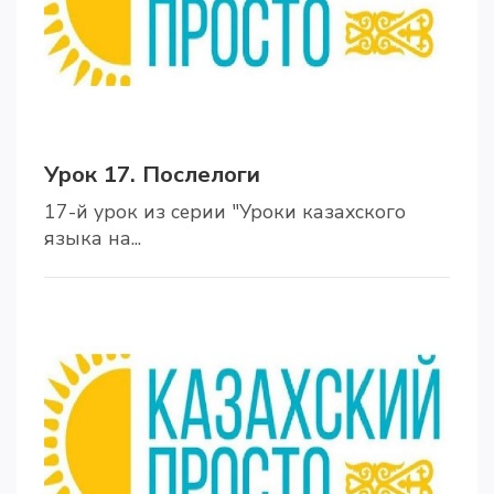
Урок 17. Послелоги
17-й урок из серии "Уроки казахского
языка на...