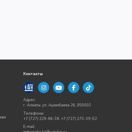
Контакты
Адрес:
г. Алматы, ул. Ашимбаева 26, 050002
Телефоны:
кви
+7 (727) 229-86-38
,
+7 (727) 273-39-52
E-mail: