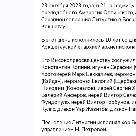
23 октября 2023 года, в 21-ю седмицу
преподобного Амвросия Оптинского, 
Серапион совершил Литургию в Воск
Кокшетау.
В этот день исполнилось 10 лет со д
Кокшетауской епархией архиепископа
Его Высокопреосвященству сослужили
Константин Копнин, игумен Серафим 
протоиерей Марк Беккалиев, иеромона
(Кайдан), иеромонах Евлогий (Щербак
Никодим (Коновалов), иерей Сергий Х
Валерий Анферов, иерей Виктор Селез
Фундопуло, иерей Виктор Горбунов, 
Куляс, диакон Уар Жазитов, диакон П
Песнопения Литургии исполнял хор В
управлением М. Петровой.