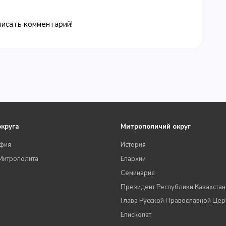
писать комментарий!
округа
Митрополичий округ
фия
История
Митрополита
Епархии
Семинария
Президент Республики Казахстан
Глава Русской Православной Цер
Епископат