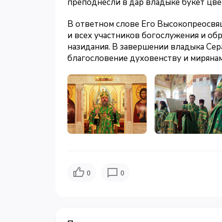
преподнесли в дар владыке букет цве
В ответном слове Его Высокопреосв
и всех участников богослужения и об
назидания. В завершении владыка Се
благословение духовенству и мирянам
0
0