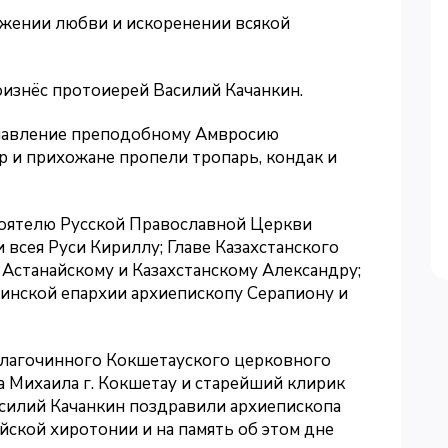
жении любви и искоренении всякой
изнёс протоиерей Василий Качанкин.
славление преподобному Амвросию
р и прихожане пропели тропарь, кондак и
оятелю Русской Православной Церкви
всея Руси Кириллу; Главе Казахстанского
Астанайскому и Казахстанскому Александру;
нской епархии архиепископу Серапиону и
 благочинного Кокшетауского церковного
а Михаила г. Кокшетау и старейший клирик
силий Качанкин поздравили архиепископа
йской хиротонии и на память об этом дне