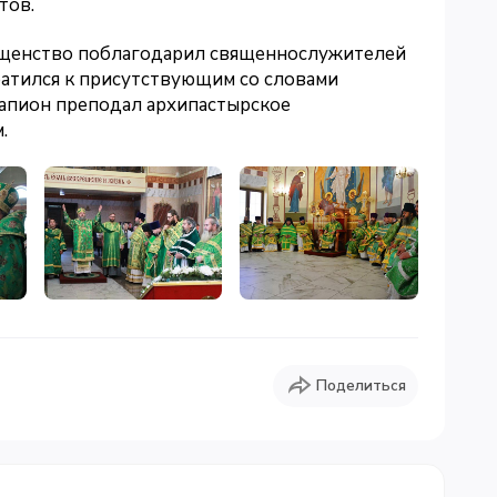
тов.
ященство поблагодарил священнослужителей
ратился к присутствующим со словами
рапион преподал архипастырское
.
Поделиться