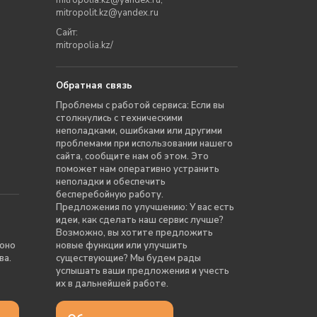
mitropolia.kz@yandex.ru
,
mitropolit.kz@yandex.ru
Сайт:
mitropolia.kz/
Обратная связь
Проблемы с работой сервиса: Если вы
столкнулись с техническими
неполадками, ошибками или другими
проблемами при использовании нашего
сайта, сообщите нам об этом. Это
поможет нам оперативно устранить
неполадки и обеспечить
бесперебойную работу.
Предложения по улучшению: У вас есть
идеи, как сделать наш сервис лучше?
Возможно, вы хотите предложить
 оно
новые функции или улучшить
ва.
существующие? Мы будем рады
услышать ваши предложения и учесть
их в дальнейшей работе.