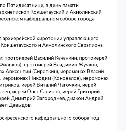
 по Пятидесятнице, в день памяти
архиепископ Кокшетауский и Акмолинский
ресенском кафедральном соборе города
ня архиерейской хиротонии управляющего
 Кокшетауского и Акмолинского Серапиона.
: протоиерей Василий Качанкин, протоиерей
(Фильков), протоиерей Владимир Жучков,
х Авксентий (Сироткин), иеромонах Власий
), иеромонах Никодим (Коновалов), иеромонах
итриков, иерей Виталий Чагочкин, иерей
нев, иерей Олег Савинов, иерей Григорий
иерей Димитрий Загороднев, диакон Андрей
авел Давыдов.
оскресенского кафедрального собора под