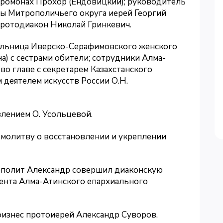
еромонах Прохор (Ендовицкий); руководитель
вы Митрополичьего округа иерей Георгий
протодиакон Николай Гринкевич.
ельница Иверско-Серафимовского женского
) с сестрами обители; сотрудники Алма-
во главе с секретарем Казахстанского
деятелем искусств России О.Н.
лением О. Усольцевой.
молитву о восстановлении и укреплении
ополит Александр совершил диаконскую
ента Алма-Атинского епархиального
оизнес протоиерей Александр Суворов.