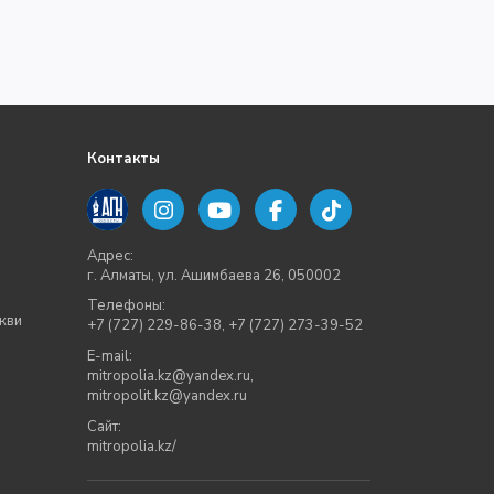
Контакты
Адрес:
г. Алматы, ул. Ашимбаева 26, 050002
Телефоны:
кви
+7 (727) 229-86-38
,
+7 (727) 273-39-52
E-mail:
mitropolia.kz@yandex.ru
,
mitropolit.kz@yandex.ru
Сайт:
mitropolia.kz/