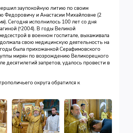
вершил заупокойную литию по своим
ю Федоровичу и Анастасии Михайловне (2
я). Сегодня исполнилось 100 лет со дня
гиной (†2004). В годы Великой
медсестрой в военном госпитале, выхаживала
продолжала свою медицинскую деятельность на
 годы была прихожанкой Серафимовского
руппы мирян по возрождению Великорецкого
ле десятилетий запретов, удалось провести в
трополичьего округа обратился к