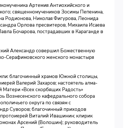
ликомученика Артемия Антиохийского и
кого; священномучеников Зосимы Пепенина,
нна Родионова, Николая Фигурова, Леонида
ксандра Орлова пресвитеров, Михаила Исаева
Павла Бочарова, пострадавших в Караганде в
нский Александр совершил Божественную
ко-Серафимовского женского монастыря
или: благочинный храмов Южной столицы,
иерей Валерий Захаров; настоятель алма-
й Матери «Всех скорбящих Радость»
рь Вознесенского кафедрального собора
поличьего округа по связям с
ндр Суворов; благочинный приходов
 протоиерей Виталий Ивашинин; клирик
омонах Арсений (Волошин); руководитель