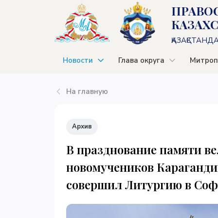
ПРАВО
КАЗАХ
ҚАЗАҚСТАНД
Новости
Глава округа
Митроп
На главную
Архив
В празднование памяти в
новомучеников Караганди
совершил Литургию в Соф