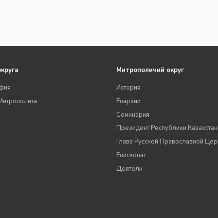
округа
Митрополичий округ
фия
История
Митрополита
Епархии
Семинария
Президент Республики Казахстан
Глава Русской Православной Цер
Епископат
Деятели