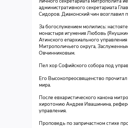
личного секретариата митрополита и
административного секретариата Гла
Сидоров. Диаконский чин возглавил 
За богослужением молились: настоят
монастыря игумения Любовь (Якушкина
Атинского епархиального управления 
Митрополичьего округа, Заслуженным 
Овчинниковым.
Пел хор Софийского собора под управ
Его Высокопреосвященство прочитал 
мира.
После евхаристического канона митр
хиротонию Андрея Ивашинина, рефер
управления.
Проповедь по запричастном стихе пр