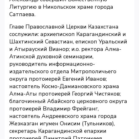
Литургию в Никольском храме города
Сатпаева.
Главе Православной Церкви Казахстана
сослужили: архиепископ Карагандинский и
Шахтинский Севастиан, епископ Уральский
и Атырауский Вианор; и.о. ректора Алма-
Атинской духовной семинарии,
руководитель информационно-
издательского отдела Митрополичьего
округа протоиерей Евгений Иванов;
настоятель Космо-Дамиановского храма
Алма-Аты протоиерей Георгий Чистяков;
благочинный Абайского церковного округа
протоиерей Владимир Фрейганг,
настоятель Андреевского храма города
Жезказган игумен Онисим (Тульников),
секретарь Карагандинской епархии
протоиерей Димитрий Патрикеев,