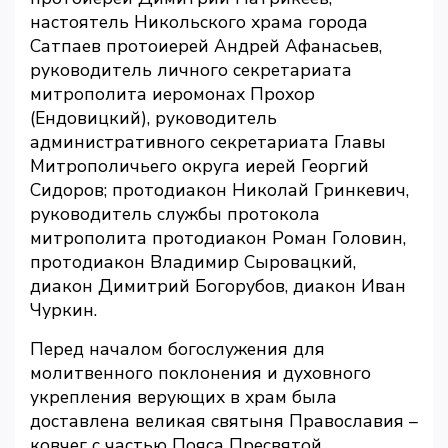
настоятель Никольского храма города
Сатпаев протоиерей Андрей Афанасьев,
руководитель личного секретариата
митрополита иеромонах Прохор
(Ендовицкий), руководитель
административного секретариата Главы
Митрополичьего округа иерей Георгий
Сидоров; протодиакон Николай Гринкевич,
руководитель службы протокола
митрополита протодиакон Роман Головин,
протодиакон Владимир Сыровацкий,
диакон Димитрий Богорубов, диакон Иван
Чуркин.
Перед началом богослужения для
молитвенного поклонения и духовного
укрепления верующих в храм была
доставлена великая святыня Православия –
ковчег с частью Пояса Пресвятой