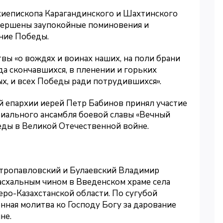
рхиепископа Карагандинского и Шахтинского
овершены заупокойные поминовения и
ние Победы.
ы «о вождях и воинах наших, на поли брани
да скончавшихся, в пленении и горьких
х, и всех Победы ради потрудившихся».
й епархии иерей Петр Бабинов принял участие
иального ансамбля боевой славы «Вечный
ды в Великой Отечественной войне.
етропавловский и Булаевский Владимир
схальным чином в Введенском храме села
ро-Казахстанской области. По сугубой
нная молитва ко Господу Богу за дарование
не.