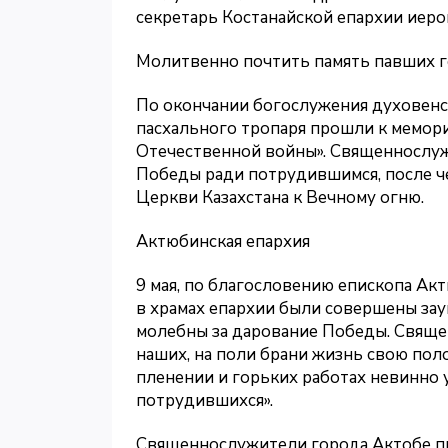
секретарь Костанайской епархии иеро
Молитвенно почтить память павших г
По окончании богослужения духовенс
пасхального тропаря прошли к мемор
Отечественной войны». Священнослуж
Победы ради потрудившимся, после ч
Церкви Казахстана к Вечному огню.
Актюбинская епархия
9 мая, по благословению епископа А
в храмах епархии были совершены за
молебны за дарование Победы. Свяще
наших, на поли брани жизнь свою поло
пленении и горьких работах невинно 
потрудившихся».
Священнослужители города Актобе п