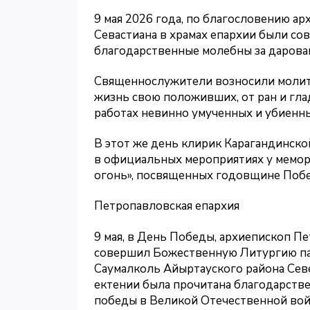
9 мая 2026 года, по благословению а
Севастиана в храмах епархии были с
благодарственные молебны за дарова
Священнослужители возносили молитв
жизнь свою положивших, от ран и гла
работах невинно умученных и убиенны
В этот же день клирик Карагандинско
в официальных мероприятиях у мемор
огонь», посвященных годовщине Побе
Петропавловская епархия
9 мая, в День Победы, архиепископ П
совершил Божественную Литургию па
Саумалколь Айыртауского района Севе
ектении была прочитана благодарстве
победы в Великой Отечественной вой