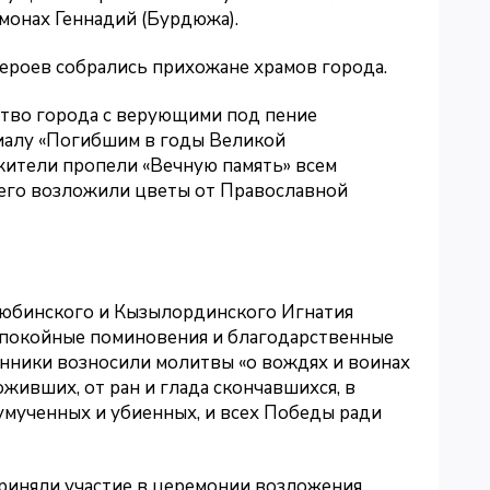
монах Геннадий (Бурдюжа).
ероев собрались прихожане храмов города.
тво города с верующими под пение
иалу «Погибшим в годы Великой
ители пропели «Вечную память» всем
его возложили цветы от Православной
ктюбинского и Кызылординского Игнатия
упокойные поминовения и благодарственные
нники возносили молитвы «о вождях и воинах
живших, от ран и глада скончавшихся, в
умученных и убиенных, и всех Победы ради
риняли участие в церемонии возложения