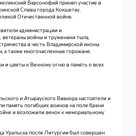
кмолинский Варсонофий принял участие в
оинской Славы города Кокшетау,
ликой Отечественной войне.
авители администрации и
 ветераны войны и труженики тыла,
стричества в честь Владимирской иконы
, а также многочисленные горожане.
 и цветы к Вечному огню в память о всех
льского и Атырауского Вианора настоятели и
ли память погибших воинов на поле брани
ойне и возложили венок к мемориальному
да Уральска после Литургии был совершен