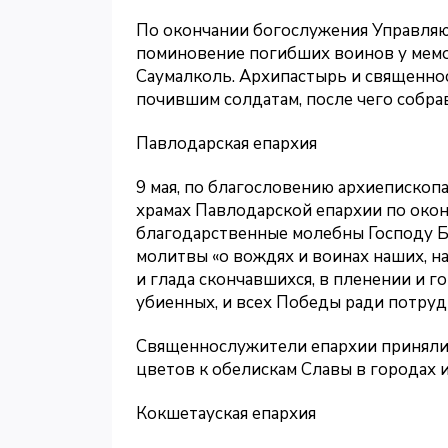
По окончании богослужения Управля
поминовение погибших воинов у мемо
Саумалколь. Архипастырь и священно
почившим солдатам, после чего собра
Павлодарская епархия
9 мая, по благословению архиепископ
храмах Павлодарской епархии по око
благодарственные молебны Господу Б
молитвы «о вождях и воинах наших, н
и глада скончавшихся, в пленении и г
убиенных, и всех Победы ради потруд
Священнослужители епархии приняли 
цветов к обелискам Славы в городах 
Кокшетауская епархия