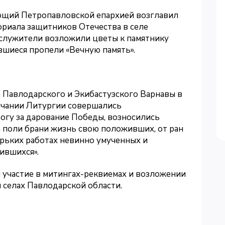
ющий Петропавловской епархией возглавил
риала защитников Отечества в селе
служители возложили цветы к памятнику
вшиеся пропели «Вечную память».
а Павлодарского и Экибастузского Варнавы в
нчании Литургии совершались
огу за дарование Победы, возносились
а поли брани жизнь свою положивших, от ран
орьких работах невинно умученных и
ившихся».
участие в митингах-реквиемах и возложении
и селах Павлодарской области.