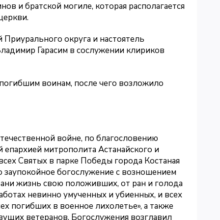
нов и братской могиле, которая располагается
церкви.
 Приурального округа и настоятель
ладимир Гарасим в сослужении клириков
погибшим воинам, после чего возложило
Отечественной войне, по благословению
 епархией митрополита Астанайского и
 всех Святых в парке Победы города Костаная
о заупокойное богослужение с возношением
рани жизнь свою положивших, от ран и голода
аботах невинно умученных и убиенных, и всех
ех погибших в военное лихолетье», а также
вущих ветеранов. Богослужения возглавил