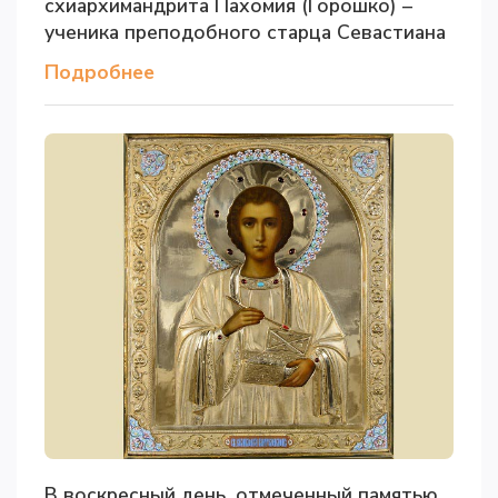
схиархимандрита Пахомия (Горошко) –
ученика преподобного старца Севастиана
Подробнее
В воскресный день, отмеченный памятью