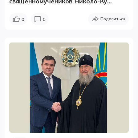
священномучеников Николо-Ку...
Поделиться
0
0