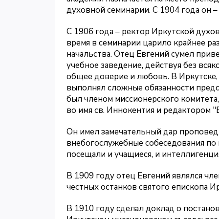
духовной семинарии. С 1904 года он –
С 1906 года – ректор Иркутской духов
время в семинарии царило крайнее р
начальства. Отец Евгений сумел прив
учебное заведение, действуя без вся
общее доверие и любовь. В Иркутске,
выполнял сложные обязанности предс
был членом миссионерского комитета,
во имя св. Иннокентия и редактором 
Он имел замечательный дар проповед
внебогослужебные собеседования по 
посещали и учащиеся, и интеллигенция
В 1909 году отец Евгений являлся ч
честных останков святого епископа И
В 1910 году сделал доклад о постано