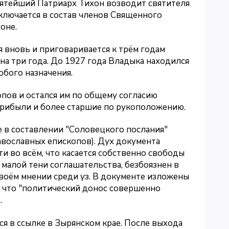
вятейший Патриарх Тихон возводит святителя
 включается в состав членов Священного
оне.
я вновь и приговаривается к трём годам
а три года. До 1927 года Владыка находился
обого назначения.
пов и остался им по общему согласию
 прибыли и более старшие по рукоположению.
е в составлении "Соловецкого послания"
авославных епископов). Дух документа
 во всём, что касается собственно свободы
малой тени соглашательства, безбоязнен в
воём мнении среди уз. В документе изложены
, что "политический донос совершенно
.
ся в ссылке в Зырянском крае. После выхода