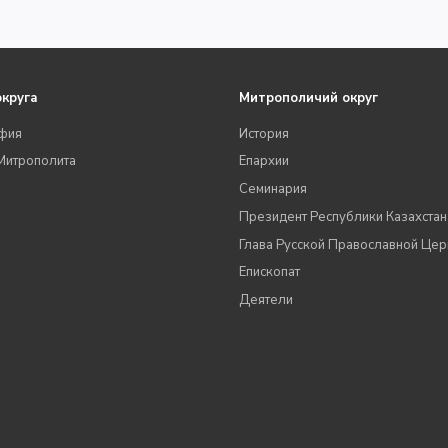
округа
Митрополичий округ
фия
История
Митрополита
Епархии
Семинария
Президент Республики Казахстан
Глава Русской Православной Цер
Епископат
Деятели