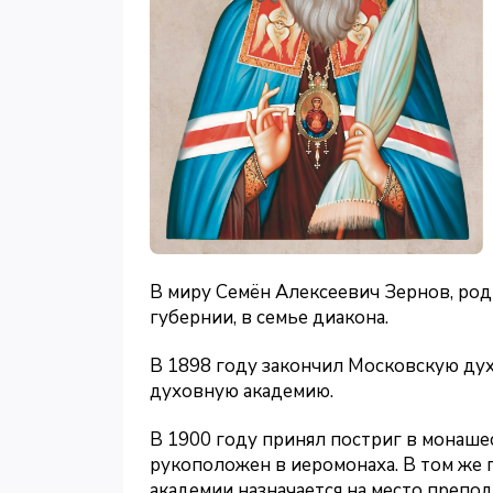
В миру Семён Алексеевич Зернов, род
губернии, в семье диакона.
В 1898 году закончил Московскую ду
духовную академию.
В 1900 году принял постриг в монашес
рукоположен в иеромонаха. В том же 
академии назначается на место препо