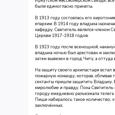
Иркутском миссионерском съезде; все
были единогласно приняты.
В 1913 году состоялась его хиротония
епархии. В 1914 году владыка назнач
кафедру. Святитель являлся членом 
Церкви 1917-1918 годов.
В 1923 году после всенощной, накану
владыка ночью был арестован и заклю
затем вывезен в город Читу, а оттуда 
На защиту своего архипастыря встал 
пожарную команду, которая, обливая т
сектанты пришли защитить Владыку. В
миролюбие и правду. Пока Святитель
городу ежедневно разъезжала телега с
Пищи набиралось такое количество, ч
заключённых.