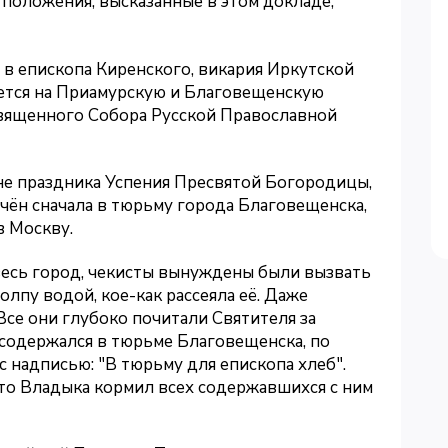
 положения, высказанные в этом докладе,
 в епископа Киренского, викария Иркутской
ается на Приамурскую и Благовещенскую
Священного Собора Русской Православной
не праздника Успения Пресвятой Богородицы,
чён сначала в тюрьму города Благовещенска,
в Москву.
весь город, чекисты вынуждены были вызвать
олпу водой, кое-как рассеяла её. Даже
се они глубоко почитали Святителя за
 содержался в тюрьме Благовещенска, по
 надписью: "В тюрьму для епископа хлеб".
то Владыка кормил всех содержавшихся с ним