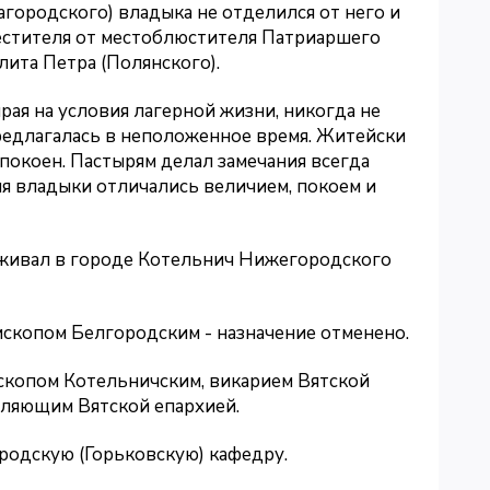
городского) владыка не отделился от него и
естителя от местоблюстителя Патриаршего
ита Петра (Полянского).
рая на условия лагерной жизни, никогда не
предлагалась в неположенное время. Житейски
спокоен. Пастырям делал замечания всегда
я владыки отличались величием, покоем и
оживал в городе Котельнич Нижегородского
пископом Белгородским - назначение отменено.
ископом Котельничским, викарием Вятской
авляющим Вятской епархией.
родскую (Горьковскую) кафедру.