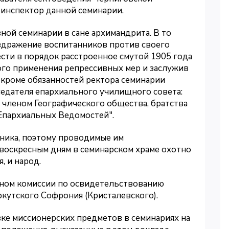
 инспектор данной семинарии.
ной семинарии в сане архимандрита. В то
аздражение воспитанников против своего
ести в порядок расстроенное смутой 1905 года
кого применения репрессивных мер и заслужив
 кроме обязанностей ректора семинарии
едателя епархиального училищного совета:
 членом Географического общества, братства
"Епархиальных Ведомостей".
ника, поэтому проводимые им
воскресным дням в семинарском храме охотно
, и народ.
леном комиссии по освидетельствованию
ркутского Софрония (Кристалевского).
вке миссионерских предметов в семинариях на