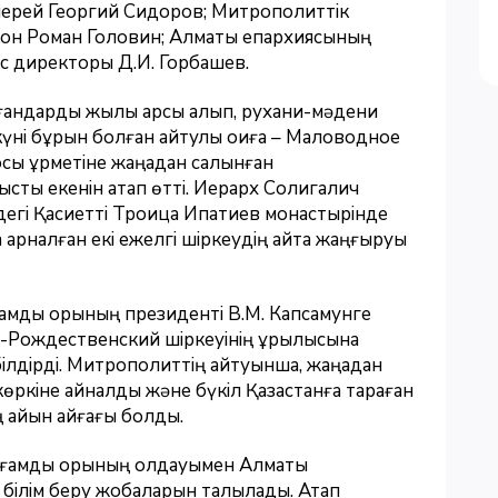
иерей Георгий Сидоров; Митрополиттік
кон Роман Головин; Алматы епархиясының
с директоры Д.И. Горбашев.
андарды жылы қарсы алып, рухани-мәдени
 күні бұрын болған айтулы оқиға – Маловодное
ы құрметіне жаңадан салынған
ысты екенін атап өтті. Иерарх Солигалич
дегі Қасиетті Троица Ипатиев монастырінде
налған екі ежелгі шіркеудің қайта жаңғыруы
амдық қорының президенті В.М. Капсамунге
Рождественский шіркеуінің құрылысына
білдірді. Митрополиттің айтуынша, жаңадан
өркіне айналды және бүкіл Қазақстанға тараған
 айқын айғағы болды.
оғамдық қорының қолдауымен Алматы
білім беру жобаларын талқылады. Атап