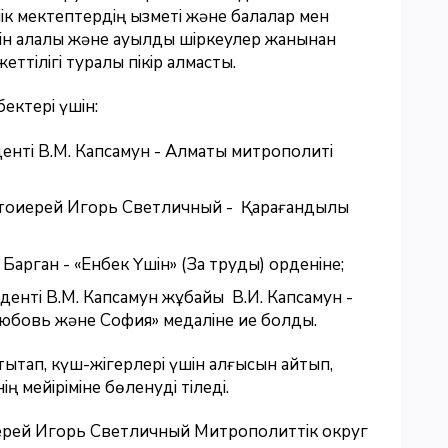
лік мектептердің қызметі және балалар мен
ін қалалық және ауылдық шіркеулер жанынан
еттілігі туралы пікір алмасты.
бектері үшін:
иденті В.М. Капсамун - Алматы митрополиті
тоиерей Игорь Светличный - Қарағандылық
арган - «Енбек Үшiн» (За труды) орденіне;
иденті В.М. Капсамун жұбайы В.И. Капсамун -
Любовь және София» медаліне ие болды.
қтап, күш-жігерлері үшін алғысын айтып,
ің мейіріміне бөленуді тіледі.
рей Игорь Светличный Митрополиттік округ