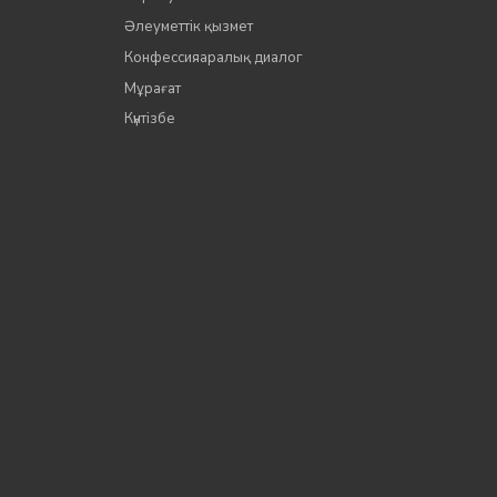
Әлеуметтік қызмет
Конфессияаралық диалог
Мұрағат
Күнтізбе