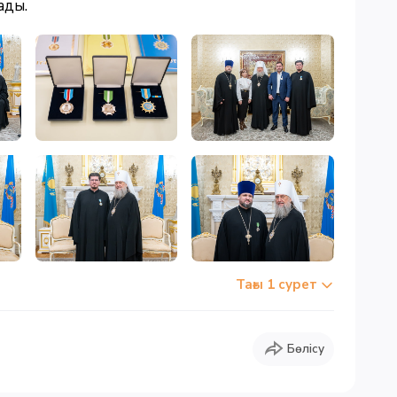
ады.
Тағы 1 сурет
Бөлісу