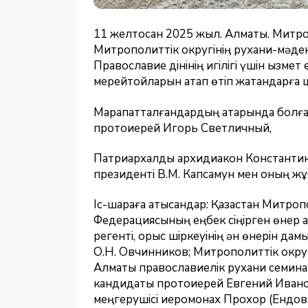
11 желтоқсан 2025 жыл. Алматы. Митр
Митрополиттік округінің рухани-мәде
Православие дінінің игілігі үшін қызме
мерейтойларын атап өтіп жатқандарға ш
Марапатталғандардың қатарында болға
протоиерей Игорь Светличный,
Патриархалдық архидиакон Константин Б
президенті В.М. Капсамун мен оның жұ
Іс-шараға қатысқандар: Қазақстан Митро
Федерациясының еңбек сіңірген өнер қа
регенті, орыс шіркеуінің ән өнерін дам
О.Н. Овчинников; Митрополиттік округт
Алматы православиелік рухани семин
кандидаты протоиерей Евгений Иван
меңгерушісі иеромонах Прохор (Ендо