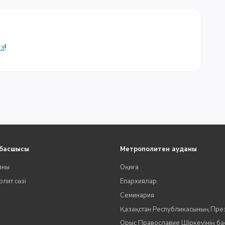
із
!
 басшысы
Метрополитен ауданы
яны
Оқиға
лит сөзі
Епархиялар
Семинария
Қазақстан Республикасының Пре
Орыс Православие Шіркеуінің б