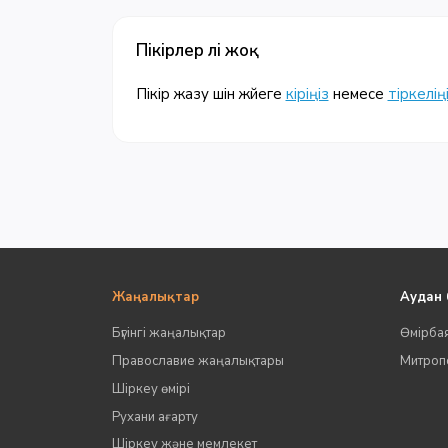
Пікірлер әлі жоқ
Пікір жазу үшін жүйеге
кіріңіз
немесе
тіркелің
Жаңалықтар
Аудан
Бүгінгі жаңалықтар
Өмірба
Православие жаңалықтары
Митропо
Шіркеу өмірі
Рухани ағарту
Шіркеу және мемлекет