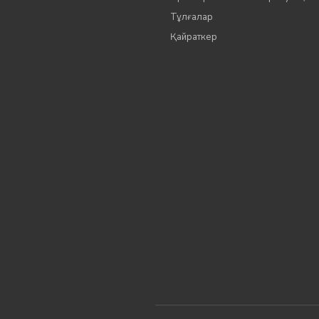
Тұлғалар
Қайраткер