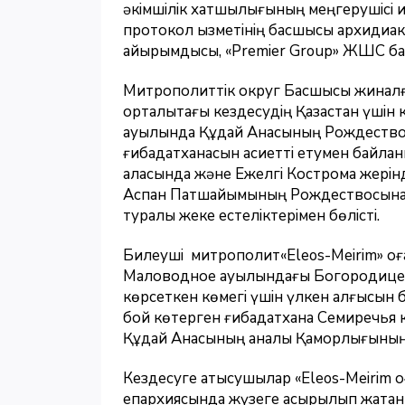
әкімшілік хатшылығының меңгерушісі 
протокол қызметінің басшысы архидиа
қайырымдысы, «Premier Group» ЖШС ба
Митрополиттік округ Басшысы жиналғ
орталықтағы кездесудің Қазақстан үшін
ауылында Құдай Анасының Рождествос
ғибадатханасын қасиетті етумен байлан
қаласында және Ежелгі Кострома жерін
Аспан Патшайымының Рождествосына ар
туралы жеке естеліктерімен бөлісті.
Билеуші митрополит«Eleos-Meirim» қоғ
Маловодное ауылындағы Богородице-
көрсеткен көмегі үшін үлкен алғысын 
бой көтерген ғибадатхана Семиречья к
Құдай Анасының аналық Қамқорлығының
Кездесуге қатысушылар «Eleos-Meirim қ
епархиясында жүзеге асырылып жатқан 