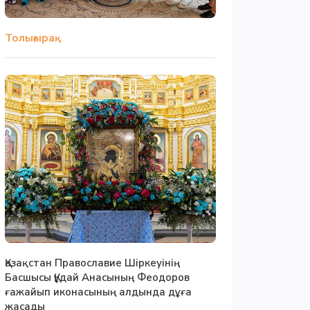
Толығырақ
Қазақстан Православие Шіркеуінің
Басшысы Құдай Анасының Феодоров
ғажайып иконасының алдында дұға
жасады