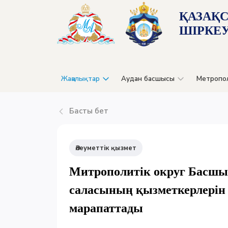
ҚАЗАҚ
ШІРКЕУ
Жаңалықтар
Аудан басшысы
Метропо
Басты бет
Әлеуметтік қызмет
Митрополитік округ Басшыс
саласының қызметкерлерін
марапаттады