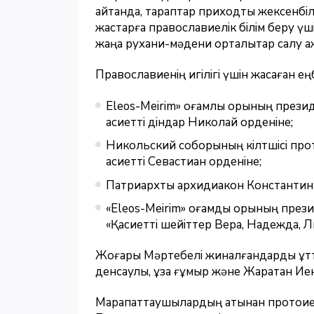
айтқанда, тараптар приходтық жексенбі
жастарға православиелік білім беру үш
жаңа рухани-мәдени орталықтар салу қаж
Православиенің игілігі үшін жасаған ең
Eleos-Meirim» қоғамлық қорының през
қасиетті діндар Николай орденіне;
Никольский соборының кілтшісі про
қасиетті Севастиан орденіне;
Патриархтық архидиакон Константин Б
«Eleos-Meirim» қоғамдық қорының през
«Қасиетті шейіттер Вера, Надежда, 
Жоғары Мәртебелі жиналғандарды құтты
денсаулық, ұзақ ғұмыр және Жаратқан Иен
Марапаттаушылардың атынан протоие