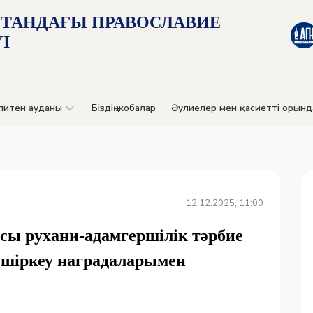
СТАНДАҒЫ ПРАВОСЛАВИЕ
І
литен ауданы
Біздің жобалар
Әулиелер мен қасиетті орынд
12.12.2025, 11:00
ы рухани-адамгершілік тәрбие
 шіркеу наградаларымен