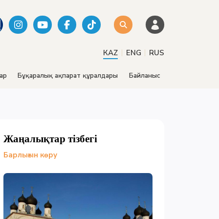
|
|
КАZ
ENG
RUS
ар
Бұқаралық ақпарат құралдары
Байланыс
Жаңалықтар тізбегі
Барлығын көру