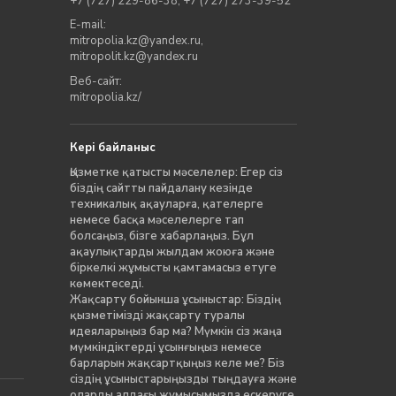
+7 (727) 229-86-38
,
+7 (727) 273-39-52
E-mail:
mitropolia.kz@yandex.ru
,
mitropolit.kz@yandex.ru
Веб-сайт:
mitropolia.kz/
Кері байланыс
Қызметке қатысты мәселелер: Егер сіз
біздің сайтты пайдалану кезінде
техникалық ақауларға, қателерге
немесе басқа мәселелерге тап
болсаңыз, бізге хабарлаңыз. Бұл
ақаулықтарды жылдам жоюға және
біркелкі жұмысты қамтамасыз етуге
көмектеседі.
Жақсарту бойынша ұсыныстар: Біздің
қызметімізді жақсарту туралы
идеяларыңыз бар ма? Мүмкін сіз жаңа
мүмкіндіктерді ұсынғыңыз немесе
барларын жақсартқыңыз келе ме? Біз
сіздің ұсыныстарыңызды тыңдауға және
оларды алдағы жұмысымызда ескеруге