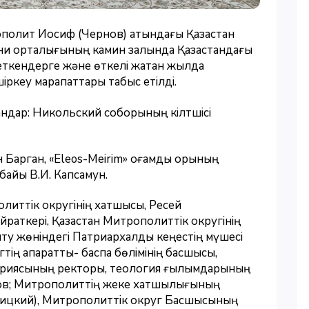
ополит Иосиф (Чернов) атындағы Қазақстан
ни орталығының камин залында Қазақстандағы
т еткендерге және өткелі жатқан жылда
іркеу марапаттары табыс етілді.
ндар: Никольский соборының кілтшісі
арган, «Eleos-Meirim» қоғамдық қорының
байы В.И. Капсамун.
политтік округінің хатшысы, Ресей
йраткері, Қазақстан Митрополиттік округінің
ыту жөніндегі Патриархалдық кеңестің мүшесі
ің ақпараттық- баспа бөлімінің басшысы,
ариясының ректоры, теология ғылымдарының
ов; Митрополиттің жеке хатшылығының
вицкий), Митрополиттік округ Басшысының