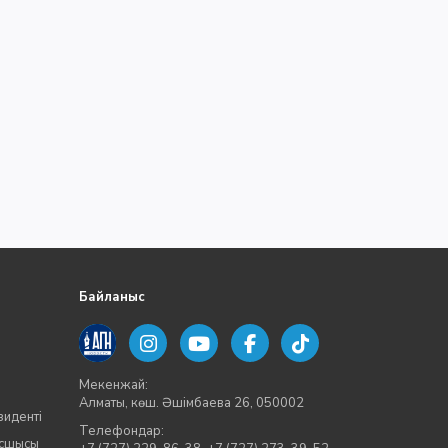
Байланыс
Мекенжай:
Алматы, көш. Әшімбаева 26, 050002
зиденті
Телефондар:
асшысы