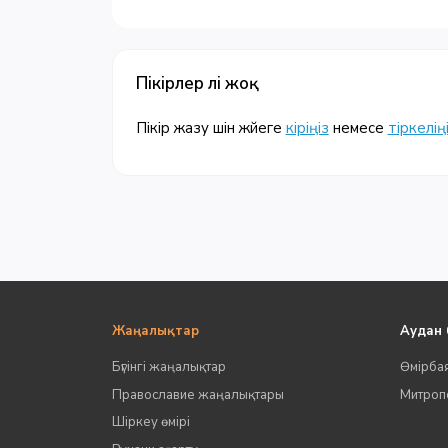
Пікірлер әлі жоқ
Пікір жазу үшін жүйеге
кіріңіз
немесе
тіркелің
Жаңалықтар
Аудан
Бүгінгі жаңалықтар
Өмірба
Православие жаңалықтары
Митропо
Шіркеу өмірі