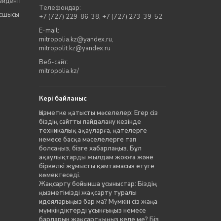
зиденті
Телефондар:
асшысы
+7 (727) 229-86-38
,
+7 (727) 273-39-52
E-mail:
mitropolia.kz@yandex.ru
,
mitropolit.kz@yandex.ru
Веб-сайт:
mitropolia.kz/
Кері байланыс
Қызметке қатысты мәселелер: Егер сіз
біздің сайтты пайдалану кезінде
техникалық ақауларға, қателерге
немесе басқа мәселелерге тап
болсаңыз, бізге хабарлаңыз. Бұл
ақаулықтарды жылдам жоюға және
біркелкі жұмысты қамтамасыз етуге
көмектеседі.
Жақсарту бойынша ұсыныстар: Біздің
қызметімізді жақсарту туралы
идеяларыңыз бар ма? Мүмкін сіз жаңа
мүмкіндіктерді ұсынғыңыз немесе
барларын жақсартқыңыз келе ме? Біз