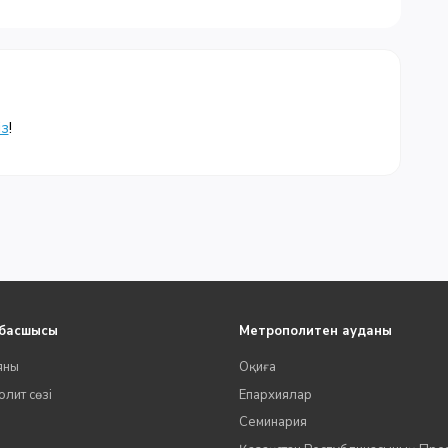
із
!
 басшысы
Метрополитен ауданы
яны
Оқиға
лит сөзі
Епархиялар
Семинария