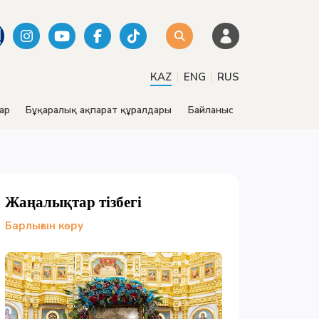
|
|
КАZ
ENG
RUS
ар
Бұқаралық ақпарат құралдары
Байланыс
Жаңалықтар тізбегі
Барлығын көру