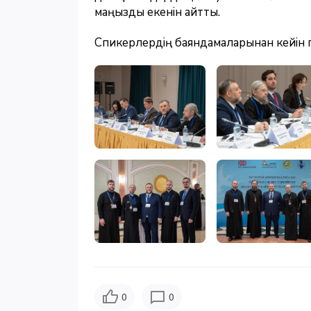
маңызды екенін айтты.
Спикерлердің баяндамаларынан кейін пі
0
0