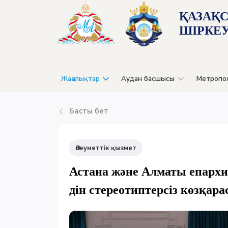
ҚАЗАҚ
ШІРКЕУ
Жаңалықтар
Аудан басшысы
Метропо
Басты бет
Әлеуметтік қызмет
Астана және Алматы епарх
дін стереотиптерсіз көзқа