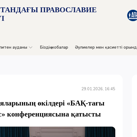
СТАНДАҒЫ ПРАВОСЛАВИЕ
І
литен ауданы
Біздің жобалар
Әулиелер мен қасиетті орынд
29.01.2026, 16:45
ияларының өкілдері «БАҚ-тағы
рас» конференциясына қатысты