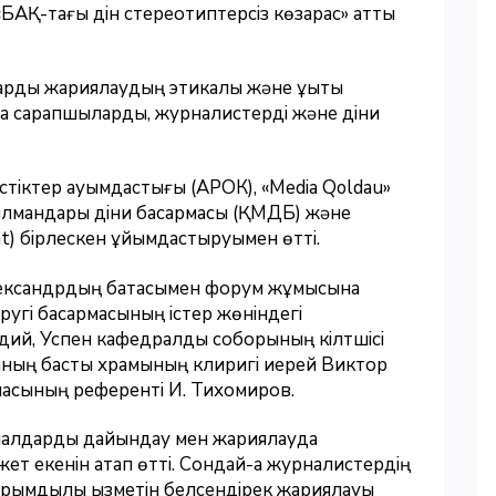
«БАҚ-тағы дін стереотиптерсіз көзқарас» атты
арды жариялаудың этикалық және құқықтық
да сарапшыларды, журналистерді және діни
тіктер қауымдастығы (АРОК), «Media Qoldau»
сылмандары діни басқармасы (ҚМДБ) және
t) бірлескен ұйымдастыруымен өтті.
Александрдың батасымен форум жұмысына
кругі басқармасының істер жөніндегі
адий, Успен кафедралды соборының кілтшісі
аның басты храмының клиригі иерей Виктор
масының референті И. Тихомиров.
риалдарды дайындау мен жариялауда
жет екенін атап өтті. Сондай-ақ журналистердің
рымдылық қызметін белсендірек жариялауы