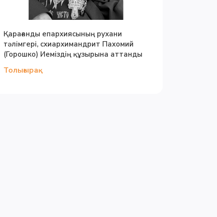
Қарағанды епархиясының рухани
тәлімгері, схиархимандрит Пахомий
(Горошко) Иеміздің құзырына аттанды
Толығырақ