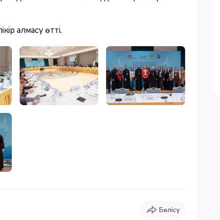
кір алмасу өтті.
Бөлісу