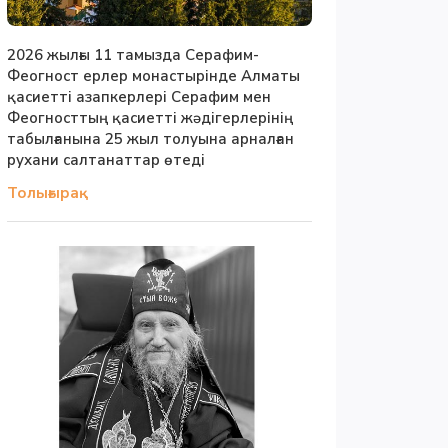
2026 жылғы 11 тамызда Серафим-
Феогност ерлер монастырінде Алматы
қасиетті азапкерлері Серафим мен
Феогносттың қасиетті жәдігерлерінің
табылғанына 25 жыл толуына арналған
рухани салтанаттар өтеді
Толығырақ