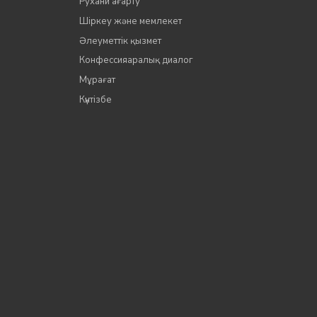
Рухани ағарту
Шіркеу және мемлекет
Әлеуметтік қызмет
Конфессияаралық диалог
Мұрағат
Күнтізбе