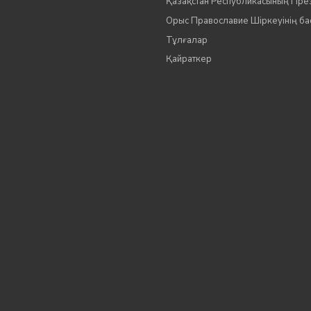
Қазақстан Республикасының Пре
Орыс Православие Шіркеуінің б
Тұлғалар
Қайраткер