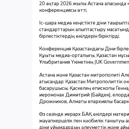
20 қаңтар 2026 жылы Астана қаласында 
конференциясы өтті.
Іс-шара медиа кеңістікте діни тақырыпт
стандарттарын қалыптастыру мақсатын
бірлестіктердің өкілдерін біріктірді.
Конференция Қазақстандағы Діни бірлес
Құқықтық медиа-орталығы, Қазақстан мұ
Ұлыбритания Үкіметінің (UK Governmen
Астана және Қазақстан митрополиті 
қатысқандар: Қазақстан Митрополиттік о
басқарушысы, Қаскелең епископы Генн
иеромонах Димитрий (Байдек), елорд
Дрожников, Алматы епархиялық басқар
Өз сөзінде иерарх БАҚ өкілдері мате
жауапкершілік пен кәсібилік танытуы қа
діни ұйымдардың әлеуметтік және қайы