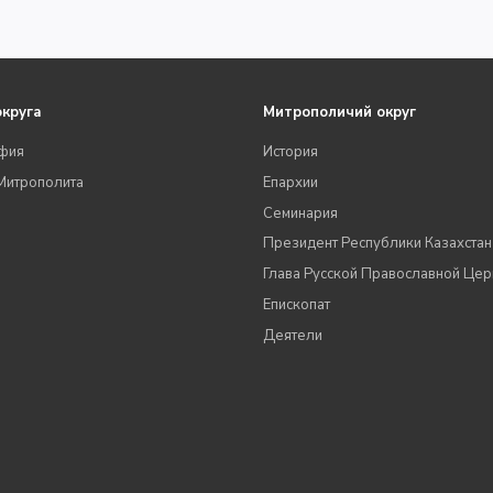
округа
Митрополичий округ
фия
История
Митрополита
Епархии
Семинария
Президент Республики Казахстан
Глава Русской Православной Цер
Епископат
Деятели