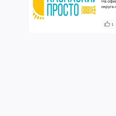
На офи
округа 
1