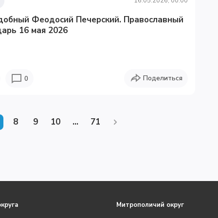
16.05.2026, 00:00
добный Феодосий Печерский. Православный
арь 16 мая 2026
Поделиться
0
8
9
10
...
71
округа
Митрополичий округ