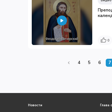
Видео
Препо
календ
0
4
5
6
7
Новости
Глава 