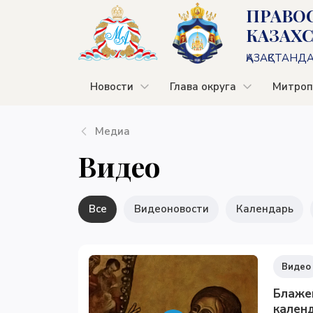
ПРАВО
КАЗАХ
ҚАЗАҚСТАНД
Новости
Глава округа
Митроп
Медиа
Видео
Все
Видеоновости
Календарь
Видео
Блаже
календ