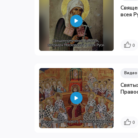
Священ
всея Р
0
Видео
Святых
Право
0