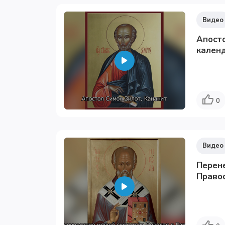
Видео
Апосто
календ
0
Видео
Перене
Право