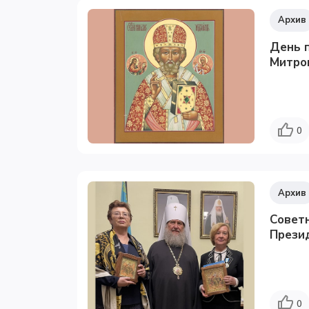
Архив
День п
Митроп
0
Архив
Совет
Презид
0