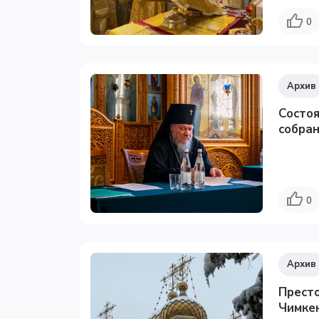
0
Архив
Состо
собра
0
Архив
Прест
Чимке