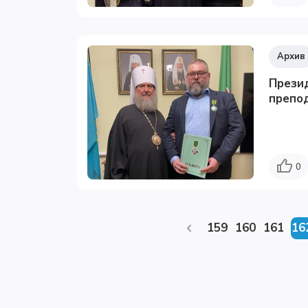
Архив
Прези
препод
0
159
160
161
16