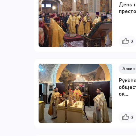
День п
престо
0
Архив
Руково
общес
ок...
0