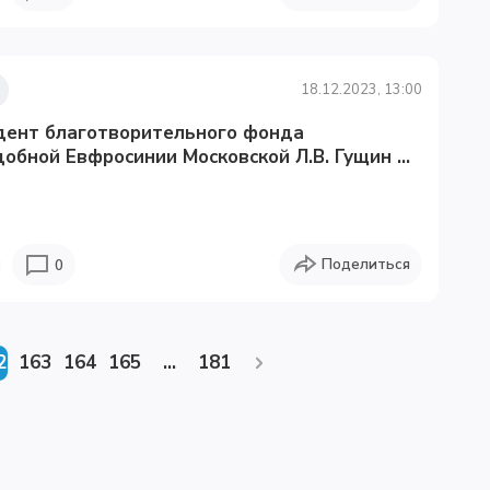
18.12.2023, 13:00
дент благотворительного фонда
обной Евфросинии Московской Л.В. Гущин ...
Поделиться
0
2
163
164
165
...
181