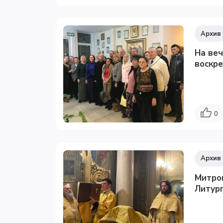
Архив
На веч
воскре
0
Архив
Митро
Литург