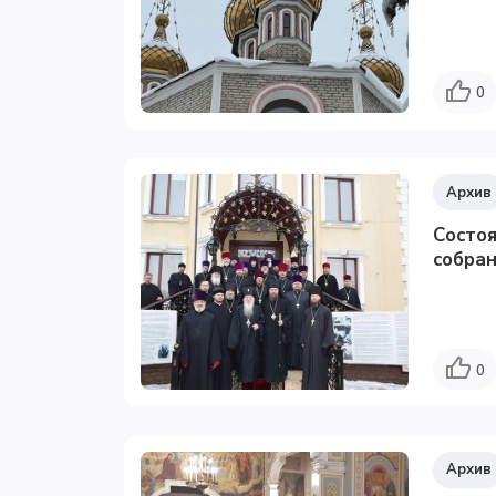
0
Архив
Состо
собран
0
Архив