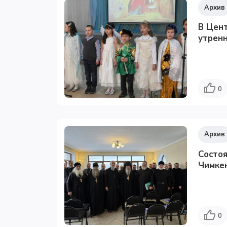
Архив
В Цен
утренн
0
Архив
Состоя
Чимкен
0