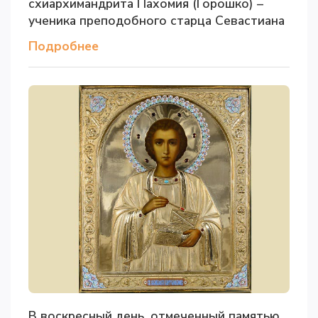
схиархимандрита Пахомия (Горошко) –
ученика преподобного старца Севастиана
Подробнее
В воскресный день, отмеченный памятью