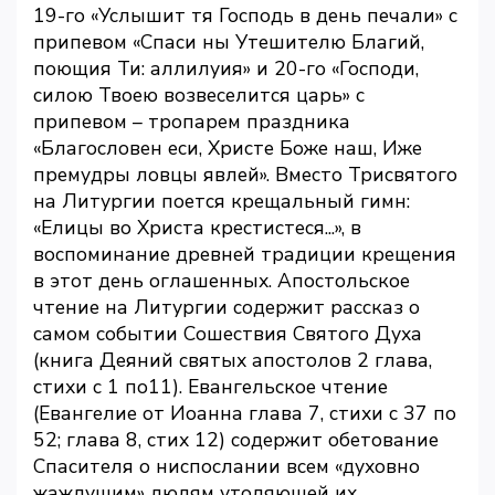
19-го «Услышит тя Господь в день печали» с
припевом «Спаси ны Утешителю Благий,
поющия Ти: аллилуия» и 20-го «Господи,
силою Твоею возвеселится царь» с
припевом – тропарем праздника
«Благословен еси, Христе Боже наш, Иже
премудры ловцы явлей». Вместо Трисвятого
на Литургии поется крещальный гимн:
«Елицы во Христа крестистеся...», в
воспоминание древней традиции крещения
в этот день оглашенных. Апостольское
чтение на Литургии содержит рассказ о
самом событии Сошествия Святого Духа
(книга Деяний святых апостолов 2 глава,
стихи с 1 по11). Евангельское чтение
(Евангелие от Иоанна глава 7, стихи с 37 по
52; глава 8, стих 12) содержит обетование
Спасителя о ниспослании всем «духовно
жаждущим» людям утоляющей их