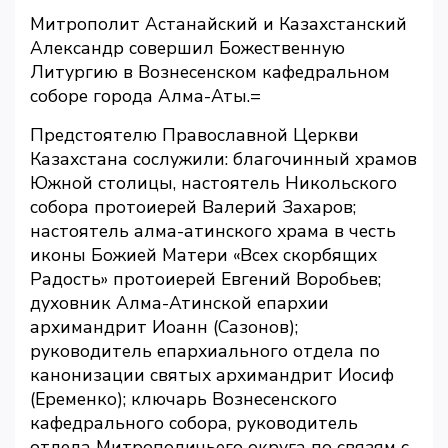
Митрополит Астанайский и Казахстанский
Александр совершил Божественную
Литургию в Вознесенском кафедральном
соборе города Алма-Аты.=
Предстоятелю Православной Церкви
Казахстана сослужили: благочинный храмов
Южной столицы, настоятель Никольского
собора протоиерей Валерий Захаров;
настоятель алма-атинского храма в честь
иконы Божией Матери «Всех скорбящих
Радость» протоиерей Евгений Воробьев;
духовник Алма-Атинской епархии
архимандрит Иоанн (Сазонов);
руководитель епархиального отдела по
канонизации святых архимандрит Иосиф
(Еременко); ключарь Вознесенского
кафедрального собора, руководитель
отдела Митрополичьего округа по связям с