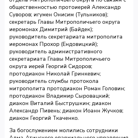
общественностью протоиерей Александр
Суворов; игумен Онисим (Тульников);
секретарь Главы Митрополичьего округа
иеромонах Димитрий (Байдек);
руководитель секретариата митрополита
иеромонах Прохор (Ендовицкий);
руководитель административного
секретариата Главы Митрополичьего
округа иерей Георгий Сидоров;
протодиакон Николай Гринкевич;
руководитель службы протокола
митрополита протодиакон Роман Головин;
протодиакон Владимир Сыровацкий;
диакон Виталий Быструшкин; диакон
Александр Пивень; диакон Иоанн Жучков;
диакон Георгий Ткаченко.
За богослужением молились сотрудники
Алма-Атинского епархиального управления