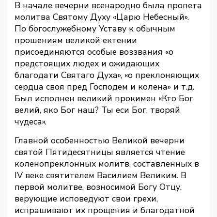
В начале вечерни всенародно была пропета
молитва Святому Духу «Царю Небесный».
По богослужебному Уставу к обычным
прошениям великой ектении
присоединяются особые воззвания «о
предстоящих людех и ожидающих
благодати Святаго Духа», «о преклоняющих
сердца своя пред Господем и колена» и т.д.
Был исполнен великий прокимен «Кто Бог
велий, яко Бог наш? Ты еси Бог, творяй
чудеса».
Главной особенностью Великой вечерни
святой Пятидесятницы является чтение
коленопреклонных молитв, составленных в
IV веке святителем Василием Великим. В
первой молитве, возносимой Богу Отцу,
верующие исповедуют свои грехи,
испрашивают их прощения и благодатной