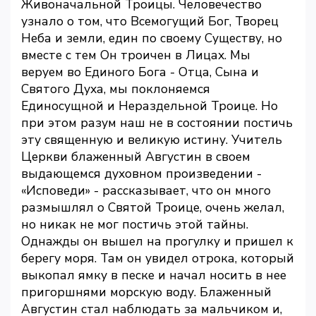
Живоначальной Троицы. Человечество
узнало о том, что Всемогущий Бог, Творец
Неба и земли, един по своему Существу, но
вместе с тем Он троичен в Лицах. Мы
веруем во Единого Бога - Отца, Сына и
Святого Духа, мы поклоняемся
Единосущной и Нераздельной Троице. Но
при этом разум наш не в состоянии постичь
эту священную и великую истину. Учитель
Церкви блаженный Августин в своем
выдающемся духовном произведении -
«Исповеди» - рассказывает, что он много
размышлял о Святой Троице, очень желал,
но никак не мог постичь этой тайны.
Однажды он вышел на прогулку и пришел к
берегу моря. Там он увидел отрока, который
выкопал ямку в песке и начал носить в нее
пригоршнями морскую воду. Блаженный
Августин стал наблюдать за мальчиком и,