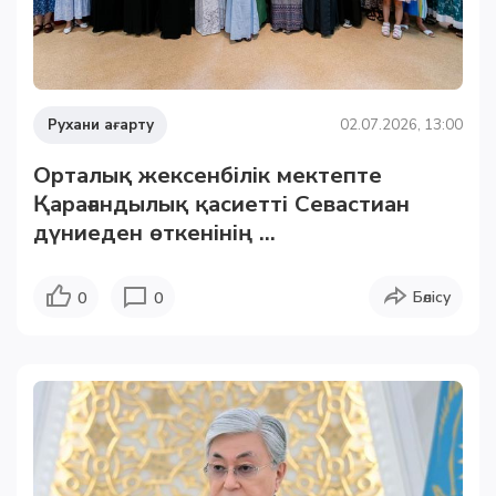
Рухани ағарту
02.07.2026, 13:00
Орталық жексенбілік мектепте
Қарағандылық қасиетті Севастиан
дүниеден өткенінің ...
Бөлісу
0
0