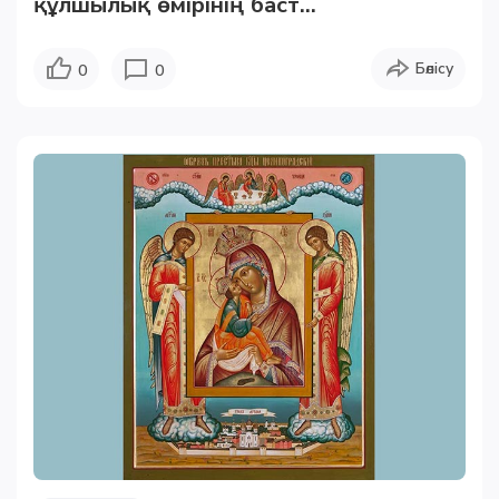
құлшылық өмірінің баст...
Бөлісу
0
0