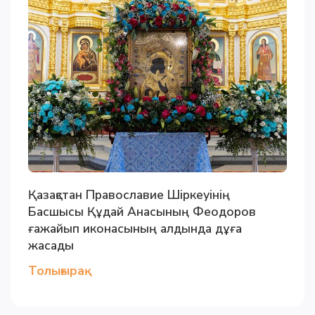
Қазақстан Православие Шіркеуінің
Басшысы Құдай Анасының Феодоров
ғажайып иконасының алдында дұға
жасады
Толығырақ