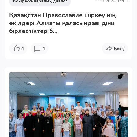
Конфессияаралық диалог
03.07.2026, 14:00
Қазақстан Православие шіркеуінің
өкілдері Алматы қаласындағы діни
бірлестіктер б...
Бөлісу
0
0