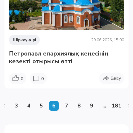
Шіркеу өмірі
29.06.2026, 15:00
Петропавл епархиялық кеңесінің
кезекті отырысы өтті
Бөлісу
0
0
3
4
5
6
7
8
9
...
181