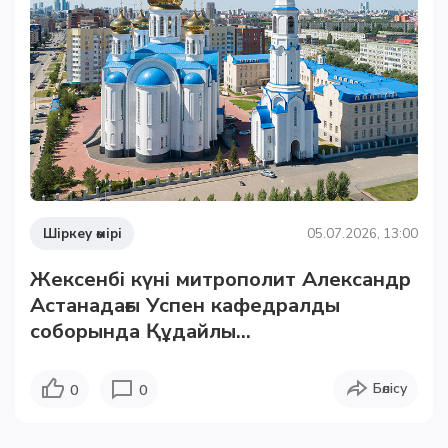
Шіркеу өмірі
05.07.2026, 13:00
Жексенбі күні митрополит Александр
Астанадағы Успен кафедралды
соборында Құдайлы...
Бөлісу
0
0