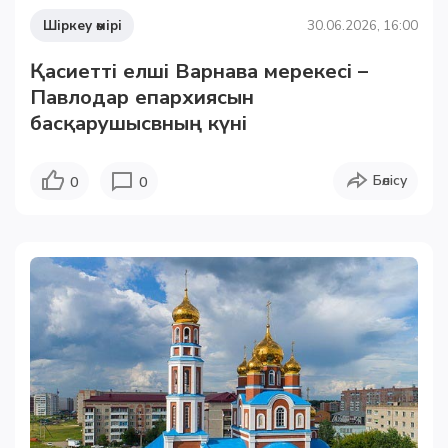
Шіркеу өмірі
30.06.2026, 16:00
Қасиетті елші Варнава мерекесі –
Павлодар епархиясын
басқарушысвның күні
Бөлісу
0
0