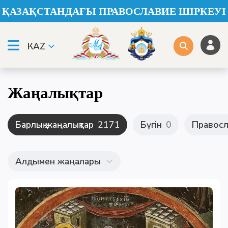
ҚАЗАҚСТАНДАҒЫ ПРАВОСЛАВИЕ ШІРКЕУІ
КАZ
Жаңалықтар
Барлық жаңалықтар
2171
Бүгін
0
Правосл
Алдымен жаңалары