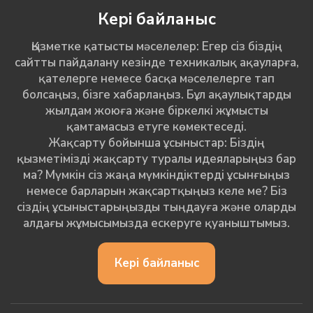
Кері байланыс
Қызметке қатысты мәселелер: Егер сіз біздің
сайтты пайдалану кезінде техникалық ақауларға,
қателерге немесе басқа мәселелерге тап
болсаңыз, бізге хабарлаңыз. Бұл ақаулықтарды
жылдам жоюға және біркелкі жұмысты
қамтамасыз етуге көмектеседі.
Жақсарту бойынша ұсыныстар: Біздің
қызметімізді жақсарту туралы идеяларыңыз бар
ма? Мүмкін сіз жаңа мүмкіндіктерді ұсынғыңыз
немесе барларын жақсартқыңыз келе ме? Біз
сіздің ұсыныстарыңызды тыңдауға және оларды
алдағы жұмысымызда ескеруге қуаныштымыз.
Кері байланыс