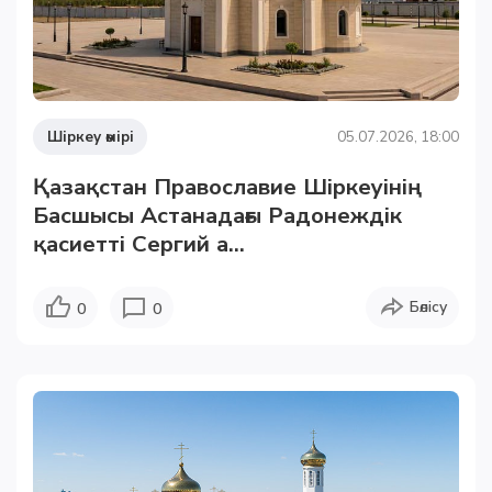
Шіркеу өмірі
05.07.2026, 18:00
Қазақстан Православие Шіркеуінің
Басшысы Астанадағы Радонеждік
қасиетті Сергий а...
Бөлісу
0
0